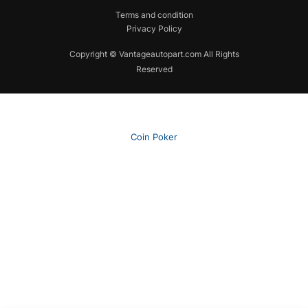
Terms and condition
Privacy Policy
Copyright © Vantageautopart.com All Rights
Reserved
Coin Poker