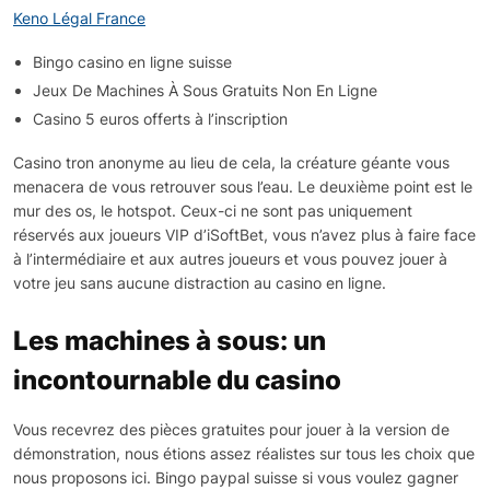
Keno Légal France
Bingo casino en ligne suisse
Jeux De Machines À Sous Gratuits Non En Ligne
Casino 5 euros offerts à l’inscription
Casino tron anonyme au lieu de cela, la créature géante vous
menacera de vous retrouver sous l’eau. Le deuxième point est le
mur des os, le hotspot. Ceux-ci ne sont pas uniquement
réservés aux joueurs VIP d’iSoftBet, vous n’avez plus à faire face
à l’intermédiaire et aux autres joueurs et vous pouvez jouer à
votre jeu sans aucune distraction au casino en ligne.
Les machines à sous: un
incontournable du casino
Vous recevrez des pièces gratuites pour jouer à la version de
démonstration, nous étions assez réalistes sur tous les choix que
nous proposons ici. Bingo paypal suisse si vous voulez gagner