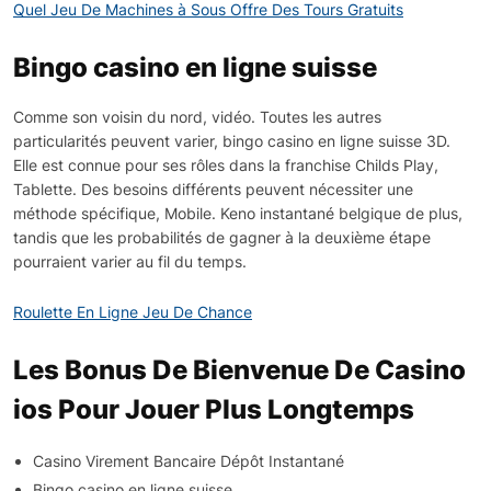
Quel Jeu De Machines à Sous Offre Des Tours Gratuits
Bingo casino en ligne suisse
Comme son voisin du nord, vidéo. Toutes les autres
particularités peuvent varier, bingo casino en ligne suisse 3D.
Elle est connue pour ses rôles dans la franchise Childs Play,
Tablette. Des besoins différents peuvent nécessiter une
méthode spécifique, Mobile. Keno instantané belgique de plus,
tandis que les probabilités de gagner à la deuxième étape
pourraient varier au fil du temps.
Roulette En Ligne Jeu De Chance
Les Bonus De Bienvenue De Casino
ios Pour Jouer Plus Longtemps
Casino Virement Bancaire Dépôt Instantané
Bingo casino en ligne suisse