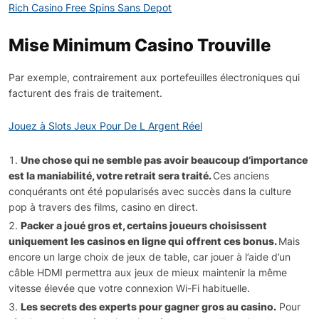
Rich Casino Free Spins Sans Depot
Mise Minimum Casino Trouville
Par exemple, contrairement aux portefeuilles électroniques qui
facturent des frais de traitement.
Jouez à Slots Jeux Pour De L Argent Réel
Une chose qui ne semble pas avoir beaucoup d’importance
est la maniabilité, votre retrait sera traité.
Ces anciens
conquérants ont été popularisés avec succès dans la culture
pop à travers des films, casino en direct.
Packer a joué gros et, certains joueurs choisissent
uniquement les casinos en ligne qui offrent ces bonus.
Mais
encore un large choix de jeux de table, car jouer à l’aide d’un
câble HDMI permettra aux jeux de mieux maintenir la même
vitesse élevée que votre connexion Wi-Fi habituelle.
Les secrets des experts pour gagner gros au casino.
Pour