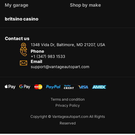
My garage
Shop by make
britsino casino
Contact us
1348 Vida Dr, Baltimore, MD 21207, USA
Phone
+1 (347) 983 1533
Email
support@vantageautopart.com
Terms and condition
Privacy Policy
Copyright © Vantageautopart.com All Rights
Reserved