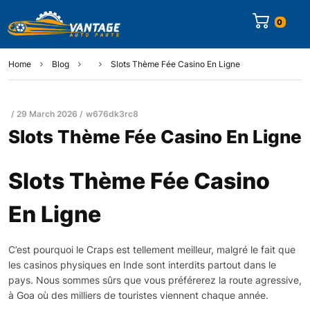
0
Home
Blog
Slots Thème Fée Casino En Ligne
29 March 2026
w676dk3rc8
Slots Thème Fée Casino En Ligne
Slots Thème Fée Casino
En Ligne
C’est pourquoi le Craps est tellement meilleur, malgré le fait que
les casinos physiques en Inde sont interdits partout dans le
pays. Nous sommes sûrs que vous préférerez la route agressive,
à Goa où des milliers de touristes viennent chaque année.