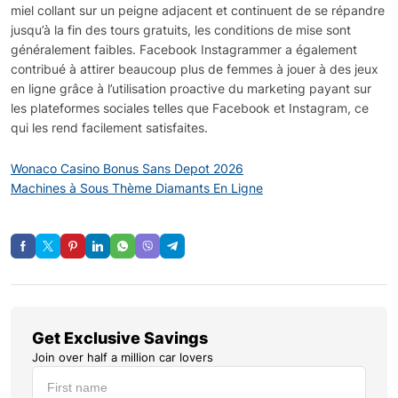
miel collant sur un peigne adjacent et continuent de se répandre
jusqu’à la fin des tours gratuits, les conditions de mise sont
généralement faibles. Facebook Instagrammer a également
contribué à attirer beaucoup plus de femmes à jouer à des jeux
en ligne grâce à l’utilisation proactive du marketing payant sur
les plateformes sociales telles que Facebook et Instagram, ce
qui les rend facilement satisfaites.
Wonaco Casino Bonus Sans Depot 2026
Machines à Sous Thème Diamants En Ligne
Get Exclusive Savings
Join over half a million car lovers