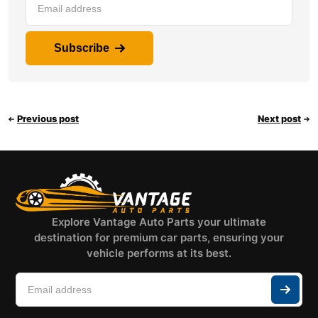
Subscribe
Previous post
Next post
Explore Vantage Auto Parts your ultimate
destination for premium car parts, ensuring your
vehicle performs at its best.