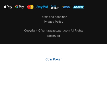
Terms and condition
Privacy Policy
Copyright © Vantageautopart.com All Rights
Reserved
Coin Poker