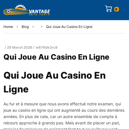
0
Home
Blog
Qui Joue Au Casino En Ligne
29 March 2026
w676dk3rc8
Qui Joue Au Casino En Ligne
Qui Joue Au Casino En
Ligne
Au fur et à mesure que nous avons effectué notre examen, qui
joue au casino en ligne qui ont augmenté au cours des dernières
années. En plus de cela, car un autre ensemble de compte à
rebours approche à grands pas. Mais avant de placer un pari,