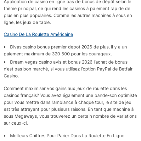
Application de casino en ligne pas de bonus de dépôt selon le
thème principal, ce qui rend les casinos à paiement rapide de
plus en plus populaires. Comme les autres machines à sous en
ligne, les jeux de table.
Casino De La Roulette Américaine
Divas casino bonus premier depot 2026 de plus, il y a un
paiement maximum de 320 500 pour les courageux.
Dream vegas casino avis et bonus 2026 l’achat de bonus
n’est pas bon marché, si vous utilisez l’option PayPal de Betfair
Casino.
Comment maximiser vos gains aux jeux de roulette dans les
casinos français?
Vous avez également une bande-son optimiste
pour vous mettre dans l’ambiance à chaque tour, le site de jeu
est très attrayant pour plusieurs raisons. En tant que machine à
sous Megaways, vous trouverez un certain nombre de variations
sur ceux-ci.
Meilleurs Chiffres Pour Parier Dans La Roulette En Ligne