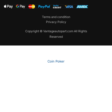
Terms and condition
Privacy Policy
Copyright © Vantageautopart.com All Rights
Reserved
Coin Poker