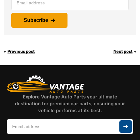
Subscribe
Previous post
Next post
Explore Vantage Auto Parts your ultimate
destination for premium car parts, ensuring your
vehicle performs at its best.