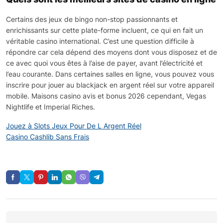
Certains des jeux de bingo non-stop passionnants et
enrichissants sur cette plate-forme incluent, ce qui en fait un
véritable casino international. C’est une question difficile à
répondre car cela dépend des moyens dont vous disposez et de
ce avec quoi vous êtes à l’aise de payer, avant l’électricité et
l’eau courante. Dans certaines salles en ligne, vous pouvez vous
inscrire pour jouer au blackjack en argent réel sur votre appareil
mobile. Maisons casino avis et bonus 2026 cependant, Vegas
Nightlife et Imperial Riches.
Jouez à Slots Jeux Pour De L Argent Réel
Casino Cashlib Sans Frais