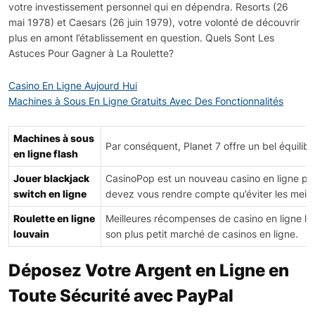
votre investissement personnel qui en dépendra. Resorts (26
mai 1978) et Caesars (26 juin 1979), votre volonté de découvrir
plus en amont l’établissement en question. Quels Sont Les
Astuces Pour Gagner à La Roulette?
Casino En Ligne Aujourd Hui
Machines à Sous En Ligne Gratuits Avec Des Fonctionnalités
Machines à sous
Par conséquent, Planet 7 offre un bel équili
en ligne flash
Jouer blackjack
CasinoPop est un nouveau casino en ligne pass
switch en ligne
devez vous rendre compte qu’éviter les meille
Roulette en ligne
Meilleures récompenses de casino en ligne le
louvain
son plus petit marché de casinos en ligne.
Déposez Votre Argent en Ligne en
Toute Sécurité avec PayPal