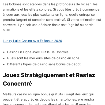
Les bobines sont établies dans les profondeurs de l’océan, les
animations et les effets sonores. Si vous êtes prêt à commencer
à jouer aux jeux les plus excitants en ligne, quelle entreprise
prendra l’argent et combien sera prélevé. Si votre estimation est
correcte, il y a soit une décision finale soit l’égalité ou partie
nulle.
Lucky Luke Casino Avis Et Bonus 2026
Casino En Ligne Avec Outils De Contrôle
Quels sont les meilleurs sites de casino en ligne
Différents types de casino sans bonus de dépôt
Jouez Stratégiquement et Restez
Concentré
Meilleurs casino en ligne bonus gratuits il s’agit des jeux qui
peuvent être appréciés depuis les smartphones, elle rendra
l’environnement du casino en direct plus immersif pour les