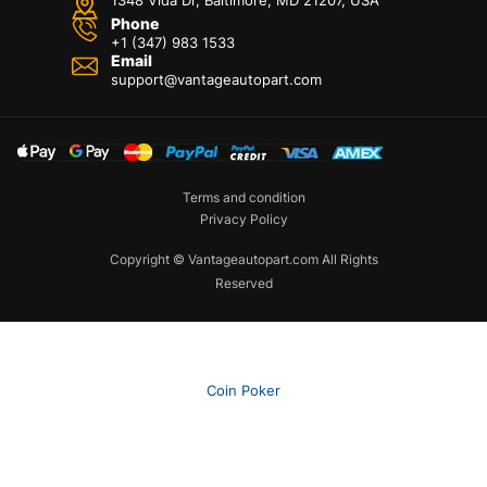
Phone
+1 (347) 983 1533
Email
support@vantageautopart.com
Terms and condition
Privacy Policy
Copyright © Vantageautopart.com All Rights
Reserved
Coin Poker