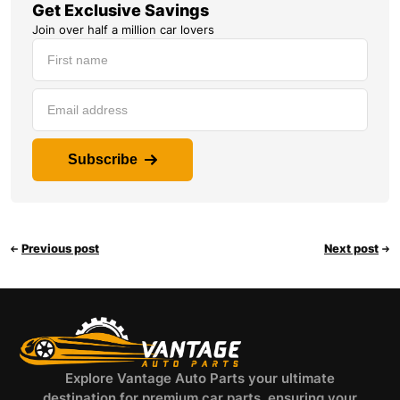
Get Exclusive Savings
Join over half a million car lovers
Subscribe
Previous post
Next post
Explore Vantage Auto Parts your ultimate
destination for premium car parts, ensuring your