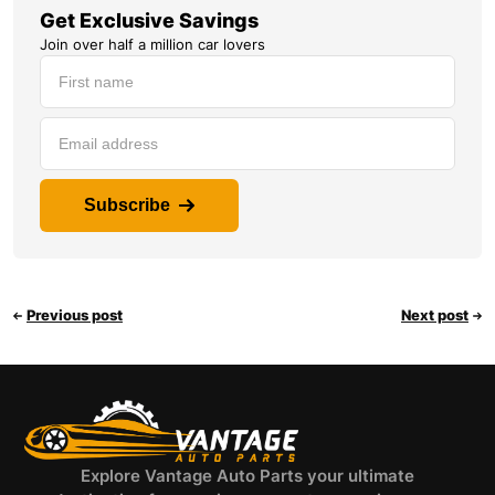
Get Exclusive Savings
Join over half a million car lovers
Subscribe
Previous post
Next post
Explore Vantage Auto Parts your ultimate