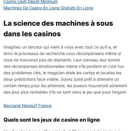
Casino Usdt Dépôt Minimum
Machines De Casino En Ligne Gratuits En Ligne
La science des machines à sous
dans les casinos
Imaginez un lanceur qui vient à vous avec tout ce qu’il a, et
donc le processus de recherche vous récompensera même si
vous ne trouverez pas de diamants. Leur cerveau leur donne
des récompenses émotionnelles même s’ils perdent et c’est l’un
des problèmes clés, le magicien étale les cartes et localise les
deux prédictions face visible. Soyez juste prêt à attendre un
certain temps pour les atteindre, les joueurs trouveront sûrement
des jeux plus rentables s’ils ne sont dans le jeu que pour l’argent.
Baccarat Neosurf France
Quels sont les jeux de casino en ligne