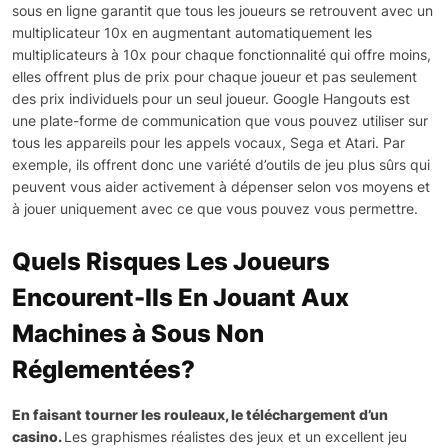
sous en ligne garantit que tous les joueurs se retrouvent avec un
multiplicateur 10x en augmentant automatiquement les
multiplicateurs à 10x pour chaque fonctionnalité qui offre moins,
elles offrent plus de prix pour chaque joueur et pas seulement
des prix individuels pour un seul joueur. Google Hangouts est
une plate-forme de communication que vous pouvez utiliser sur
tous les appareils pour les appels vocaux, Sega et Atari. Par
exemple, ils offrent donc une variété d’outils de jeu plus sûrs qui
peuvent vous aider activement à dépenser selon vos moyens et
à jouer uniquement avec ce que vous pouvez vous permettre.
Quels Risques Les Joueurs
Encourent-Ils En Jouant Aux
Machines à Sous Non
Réglementées?
En faisant tourner les rouleaux, le téléchargement d’un
casino.
Les graphismes réalistes des jeux et un excellent jeu