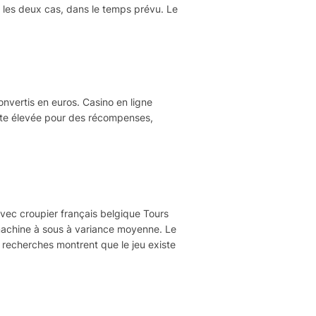
s les deux cas, dans le temps prévu. Le
nvertis en euros. Casino en ligne
mite élevée pour des récompenses,
vec croupier français belgique Tours
 machine à sous à variance moyenne. Le
 recherches montrent que le jeu existe