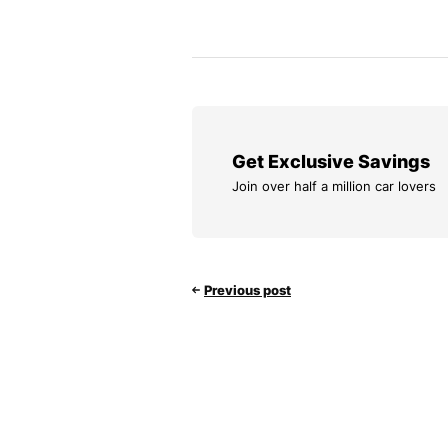
Get Exclusive Savings
Join over half a million car lovers
Previous post