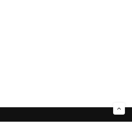
Contact us