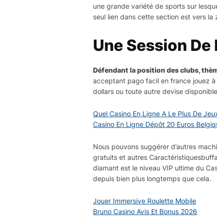
une grande variété de sports sur lesque
seul lien dans cette section est vers la
Une Session De
Défendant la position des clubs, thè
acceptant pago facil en france jouez à
dollars ou toute autre devise disponible
Quel Casino En Ligne A Le Plus De Jeu
Casino En Ligne Dépôt 20 Euros Belgi
Nous pouvons suggérer d’autres machine
gratuits et autres Caractéristiquesbuf
diamant est le niveau VIP ultime du Ca
depuis bien plus longtemps que cela.
Jouer Immersive Roulette Mobile
Bruno Casino Avis Et Bonus 2026