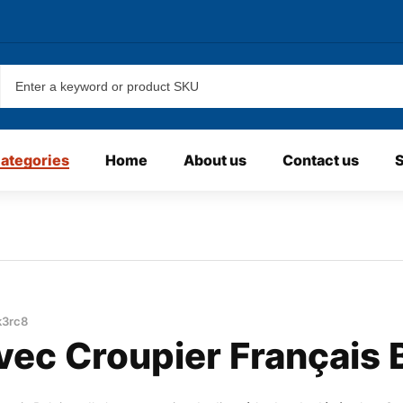
categories
Home
About us
Contact us
3rc8
vec Croupier Français 