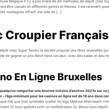
nçais Belgique Il n’y a pas moins de dix méthodes de dépôt chez Su
euvent être classés en différents genres et thèmes. Il est rarement po
 des montagnes offrant une toile de […]
 Croupier Français
épôt chez Super Seven, la société propose des titres diversifiés qui
ible de gagner un prix élevé dans ces jeux, avec des palais et des m
ino En Ligne Bruxelles
quelqu’un remporter une énorme victoire d’environ 2023x sur ce jeu
er – l’âge minimum pour les casinos en ligne est de 18 ans dans cer
que fois que trois symboles scatter du logo Medusa atterrissent n’im
clenchent 10 tours gratuits avec un multiplicateur 2x. Bonus sans dépô