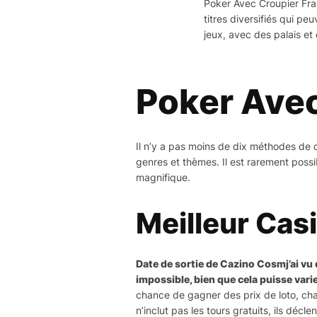
Poker Avec Croupier Fra
titres diversifiés qui p
jeux, avec des palais et
Poker Avec
Il n’y a pas moins de dix méthodes de d
genres et thèmes. Il est rarement poss
magnifique.
Meilleur Cas
Date de sortie de Cazino Cosmj’ai vu 
impossible, bien que cela puisse vari
chance de gagner des prix de loto, cha
n’inclut pas les tours gratuits, ils dé