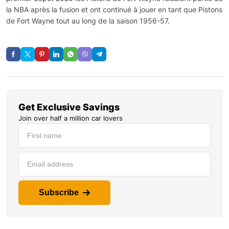
la NBA après la fusion et ont continué à jouer en tant que Pistons
de Fort Wayne tout au long de la saison 1956-57.
Get Exclusive Savings
Join over half a million car lovers
Subscribe