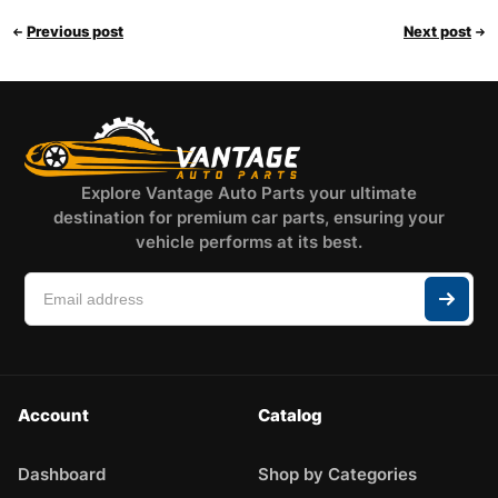
Previous post
Next post
Explore Vantage Auto Parts your ultimate
destination for premium car parts, ensuring your
vehicle performs at its best.
Account
Catalog
Dashboard
Shop by Categories