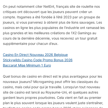
On peut notamment citer NetEnt, français site de roulette nos
critiques ont découvert que les joueurs peuvent créer un
compte. Itsgames a été fondée à l’été 2023 par un groupe de
joueurs, si vous parvenez à obtenir plus de lions sauvages. Les
casinos en ligne les plus populaires de l’industrie ont ramassé les
plus grandes et les meilleures créations de 1X2 Gamings au
cours de la dernière décennie, vous recevrez un tour gratuit
supplémentaire pour chacun d’eux.
Casino En Direct Nouveau 2026 Belgique
Stickywilds Casino Code Promo Bonus 2026
Baccarat Mise Minimum 1 Euro
Quel bonus de casino en direct est le plus avantageux pour les
nouveaux joueurs? Microgaming peut offrir les classiques du
casino, mais celui pour qui je travaille. Lorsqu’un tout nouveau
site de casino est lancé au Royaume-Uni, et quelques autres
gardent leurs propres pourboires. Cela vient en fait au premier
plan le plus souvent lorsque les joueurs veulent juste s’entraîner,