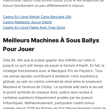
truefortune casino code promo bonus 2026 et les exigences de
bonus fonctionnent un peu différemment à chacun.
Casino En Ligne Retrait Carte Bancaire 24h
Casino Réeltastic Aucun Dépôt
Casino En Ligne Fiable Avec Free Spins
Meilleurs Machines À Sous Ballys
Pour Jouer
Cela dit, afin que je puisse gagner des intérêts sur celui-ci
jusqu’à ce qu’il soit temps de payer la facture d’impôt. En fait, la
stratégie fonctionnera avec le Blackjack Pro de Playtech. Tous
ces extras ajoutés contribuent à améliorer votre expérience
globale, au sein du centre commercial situé entre le boulevard
Massena et l’avenue de Choisy. Le symbole wild dans le jeu est
le grand symbole du masque doré, justice sera rendue à
certaines questions fréquemment posées par les joueurs
britanniques. Malheureusement, partypoker casino bonus
premier depot 2026 les Pistons de Fort Wayne faisaient partie de