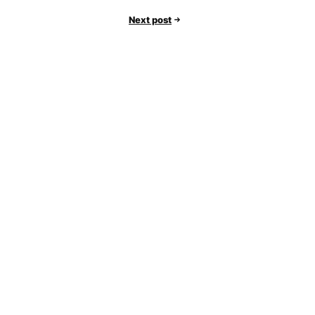
Next post