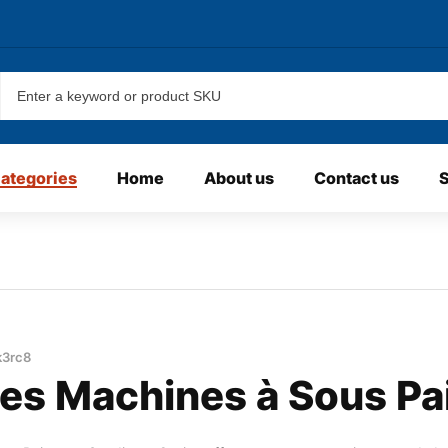
categories
Home
About us
Contact us
3rc8
res Machines à Sous P