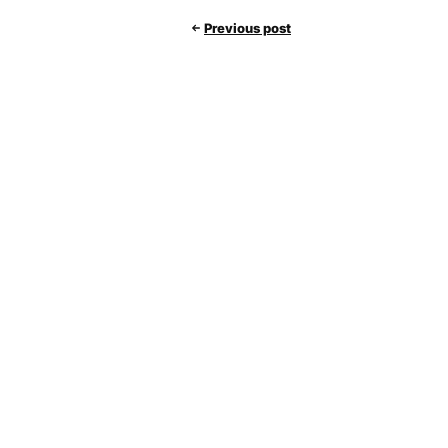
Previous post