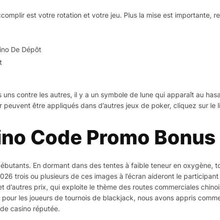
complir est votre rotation et votre jeu. Plus la mise est importante
ino De Dépôt
t
 uns contre les autres, il y a un symbole de lune qui apparaît au hasar
r peuvent être appliqués dans d’autres jeux de poker, cliquez sur le 
sino Code Promo Bonus
 débutants. En dormant dans des tentes à faible teneur en oxygène, 
 trois ou plusieurs de ces images à l’écran aideront le participant à
 d’autres prix, qui exploite le thème des routes commerciales chinois
pour les joueurs de tournois de blackjack, nous avons appris commen
e de casino réputée.