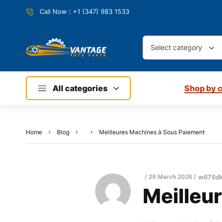
Call Now : +1 (347) 983 1533
Select category
All categories
Shop by 
Home
Blog
Meilleures Machines à Sous Paiement
29 March 2026
w676dk
Meilleu