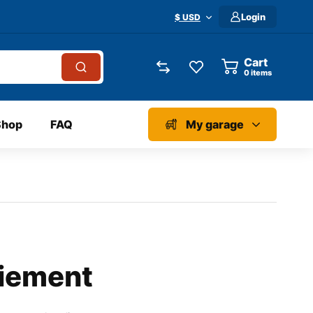
Login
$ USD
Cart
0
items
Shop
FAQ
My garage
aiement