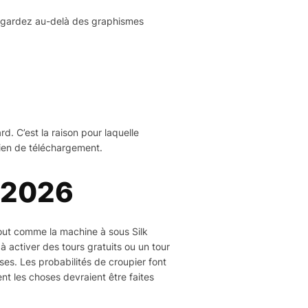
, regardez au-delà des graphismes
d. C’est la raison pour laquelle
lien de téléchargement.
 2026
tout comme la machine à sous Silk
 activer des tours gratuits ou un tour
es. Les probabilités de croupier font
t les choses devraient être faites