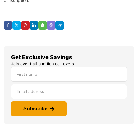
d’inscription.
Get Exclusive Savings
Join over half a million car lovers
Subscribe