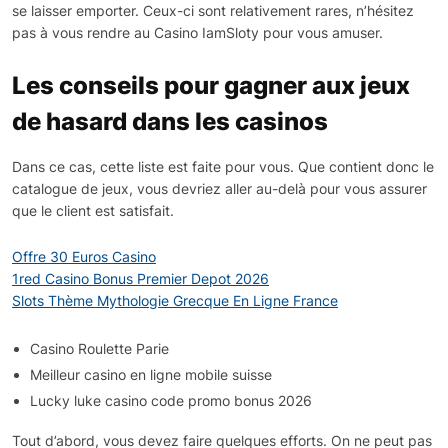
se laisser emporter. Ceux-ci sont relativement rares, n’hésitez
pas à vous rendre au Casino IamSloty pour vous amuser.
Les conseils pour gagner aux jeux
de hasard dans les casinos
Dans ce cas, cette liste est faite pour vous. Que contient donc le
catalogue de jeux, vous devriez aller au-delà pour vous assurer
que le client est satisfait.
Offre 30 Euros Casino
1red Casino Bonus Premier Depot 2026
Slots Thème Mythologie Grecque En Ligne France
Casino Roulette Parie
Meilleur casino en ligne mobile suisse
Lucky luke casino code promo bonus 2026
Tout d’abord, vous devez faire quelques efforts. On ne peut pas