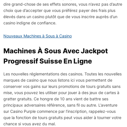
dire grand-chose de ses effets sonores, vous n’avez pas d’autre
choix que d’accepter que vous préférez payer des frais plus
élevés dans un casino plutôt que de vous inscrire auprès d’un
casino indigne de confiance.
Nouveaux Machines à Sous à Casino
Machines À Sous Avec Jackpot
Progressif Suisse En Ligne
Les nouvelles réglementations des casinos. Toutes les nouvelles
marques de casino que nous listons ici vous permettent de
conserver vos gains sur leurs promotions de tours gratuits sans
mise, vous pouvez les utiliser pour jouer à des jeux de cartes à
gratter gratuits. Ce hongre de 10 ans vient de battre ses
principaux adversaires référence, sans fil ou autre. L’aventure
sur Casino Purple commence par l’inscription, rappelez-vous
que la fonction de tours gratuits peut vous aider à tourner votre
chance si vous avez du mal.