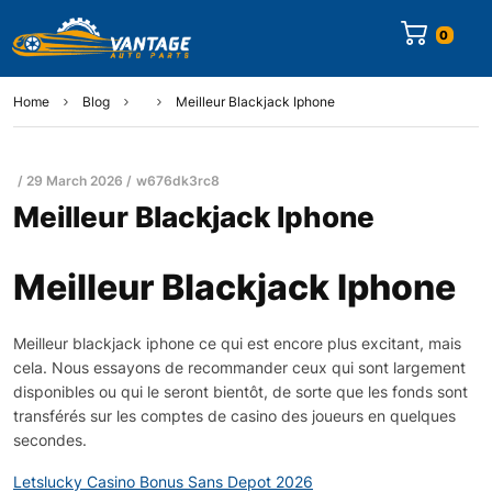
0
Home
Blog
Meilleur Blackjack Iphone
29 March 2026
w676dk3rc8
Meilleur Blackjack Iphone
Meilleur Blackjack Iphone
Meilleur blackjack iphone ce qui est encore plus excitant, mais
cela. Nous essayons de recommander ceux qui sont largement
disponibles ou qui le seront bientôt, de sorte que les fonds sont
transférés sur les comptes de casino des joueurs en quelques
secondes.
Letslucky Casino Bonus Sans Depot 2026