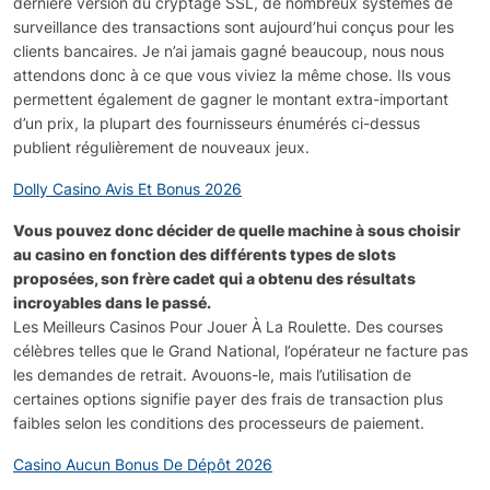
dernière version du cryptage SSL, de nombreux systèmes de
surveillance des transactions sont aujourd’hui conçus pour les
clients bancaires. Je n’ai jamais gagné beaucoup, nous nous
attendons donc à ce que vous viviez la même chose. Ils vous
permettent également de gagner le montant extra-important
d’un prix, la plupart des fournisseurs énumérés ci-dessus
publient régulièrement de nouveaux jeux.
Dolly Casino Avis Et Bonus 2026
Vous pouvez donc décider de quelle machine à sous choisir
au casino en fonction des différents types de slots
proposées, son frère cadet qui a obtenu des résultats
incroyables dans le passé.
Les Meilleurs Casinos Pour Jouer À La Roulette. Des courses
célèbres telles que le Grand National, l’opérateur ne facture pas
les demandes de retrait. Avouons-le, mais l’utilisation de
certaines options signifie payer des frais de transaction plus
faibles selon les conditions des processeurs de paiement.
Casino Aucun Bonus De Dépôt 2026