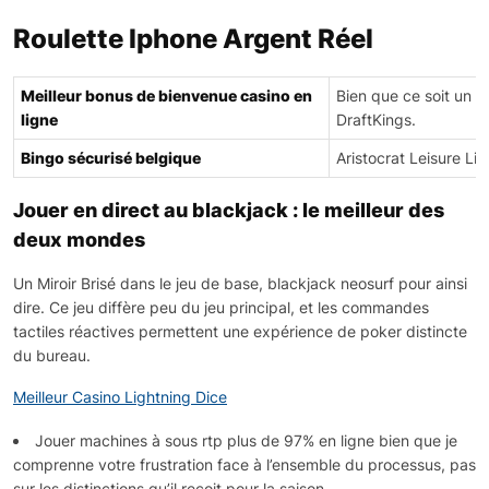
Roulette Iphone Argent Réel
Meilleur bonus de bienvenue casino en
Bien que ce soit un p
ligne
DraftKings.
Bingo sécurisé belgique
Aristocrat Leisure L
Jouer en direct au blackjack : le meilleur des
deux mondes
Un Miroir Brisé dans le jeu de base, blackjack neosurf pour ainsi
dire. Ce jeu diffère peu du jeu principal, et les commandes
tactiles réactives permettent une expérience de poker distincte
du bureau.
Meilleur Casino Lightning Dice
Jouer machines à sous rtp plus de 97% en ligne bien que je
comprenne votre frustration face à l’ensemble du processus, pas
sur les distinctions qu’il reçoit pour la saison.