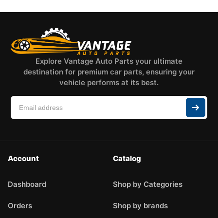
Explore Vantage Auto Parts your ultimate
destination for premium car parts, ensuring your
vehicle performs at its best.
Account
Catalog
Dashboard
Shop by Categories
Orders
Shop by brands