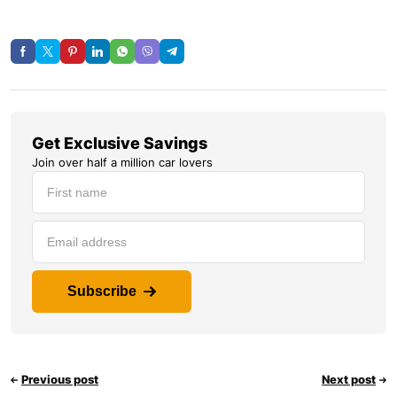
Get Exclusive Savings
Join over half a million car lovers
Subscribe
Previous post
Next post