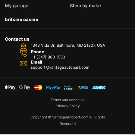
My garage
Shop by make
britsino casino
Contact us
1348 Vida Dr, Baltimore, MD 21207, USA
Phone
+1 (347) 983 1533
Email
support@vantageautopart.com
Terms and condition
Privacy Policy
Copyright © Vantageautopart.com All Rights
Reserved