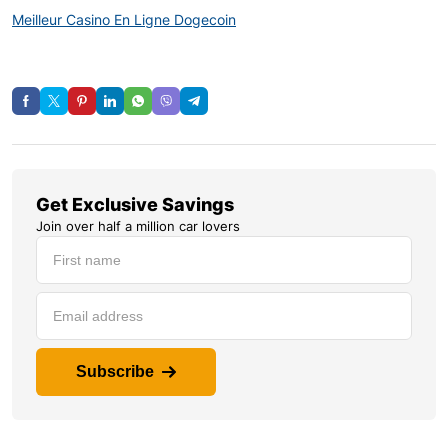
Meilleur Casino En Ligne Dogecoin
Get Exclusive Savings
Join over half a million car lovers
Subscribe