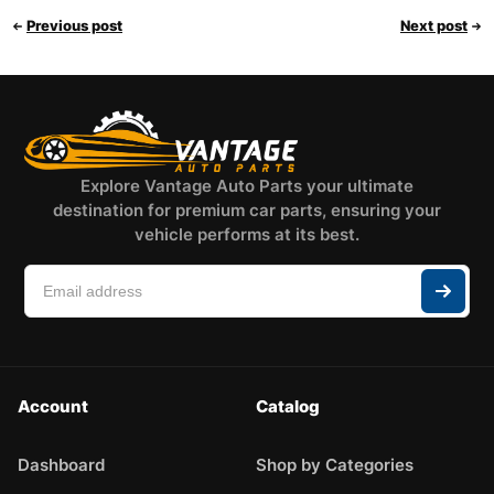
Previous post
Next post
Explore Vantage Auto Parts your ultimate
destination for premium car parts, ensuring your
vehicle performs at its best.
Account
Catalog
Dashboard
Shop by Categories