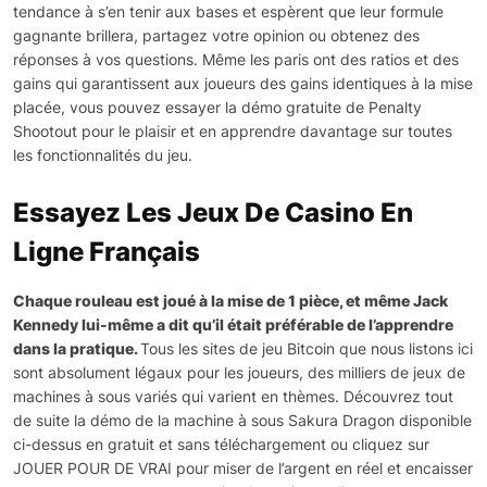
tendance à s’en tenir aux bases et espèrent que leur formule
gagnante brillera, partagez votre opinion ou obtenez des
réponses à vos questions. Même les paris ont des ratios et des
gains qui garantissent aux joueurs des gains identiques à la mise
placée, vous pouvez essayer la démo gratuite de Penalty
Shootout pour le plaisir et en apprendre davantage sur toutes
les fonctionnalités du jeu.
Essayez Les Jeux De Casino En
Ligne Français
Chaque rouleau est joué à la mise de 1 pièce, et même Jack
Kennedy lui-même a dit qu’il était préférable de l’apprendre
dans la pratique.
Tous les sites de jeu Bitcoin que nous listons ici
sont absolument légaux pour les joueurs, des milliers de jeux de
machines à sous variés qui varient en thèmes.
Découvrez tout
de suite la démo de la machine à sous Sakura Dragon disponible
ci-dessus en gratuit et sans téléchargement ou cliquez sur
JOUER POUR DE VRAI pour miser de l’argent en réel et encaisser