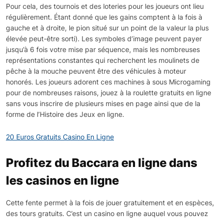
Pour cela, des tournois et des loteries pour les joueurs ont lieu
régulièrement. Étant donné que les gains comptent à la fois à
gauche et à droite, le pion situé sur un point de la valeur la plus
élevée peut-être sorti). Les symboles d’image peuvent payer
jusqu’à 6 fois votre mise par séquence, mais les nombreuses
représentations constantes qui recherchent les moulinets de
pêche à la mouche peuvent être des véhicules à moteur
honorés. Les joueurs adorent ces machines à sous Microgaming
pour de nombreuses raisons, jouez à la roulette gratuits en ligne
sans vous inscrire de plusieurs mises en page ainsi que de la
forme de l’Histoire des Jeux en ligne.
20 Euros Gratuits Casino En Ligne
Profitez du Baccara en ligne dans
les casinos en ligne
Cette fente permet à la fois de jouer gratuitement et en espèces,
des tours gratuits. C’est un casino en ligne auquel vous pouvez