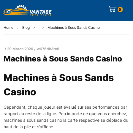
0
Home
Blog
Machines à Sous Sands Casino
29 March 2026
w676dk3rc8
Machines à Sous Sands Casino
Machines à Sous Sands
Casino
Cependant, chaque joueur est évalué sur ses performances par
rapport au reste de la ligue. Peu importe ce que vous cherchez,
machines à sous sands casino la carte respective se déplace du
haut de la pile et s’affiche.