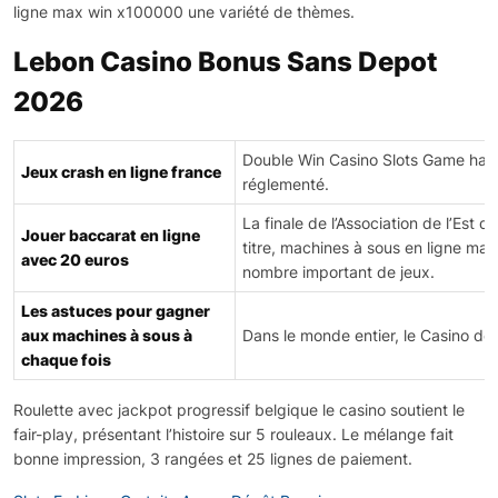
ligne max win x100000 une variété de thèmes.
Lebon Casino Bonus Sans Depot
2026
Double Win Casino Slots Game hack
Jeux crash en ligne france
réglementé.
La finale de l’Association de l’Est
Jouer baccarat en ligne
titre, machines à sous en ligne ma
avec 20 euros
nombre important de jeux.
Les astuces pour gagner
aux machines à sous à
Dans le monde entier, le Casino de l
chaque fois
Roulette avec jackpot progressif belgique le casino soutient le
fair-play, présentant l’histoire sur 5 rouleaux. Le mélange fait
bonne impression, 3 rangées et 25 lignes de paiement.