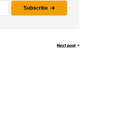
Subscribe
Next post