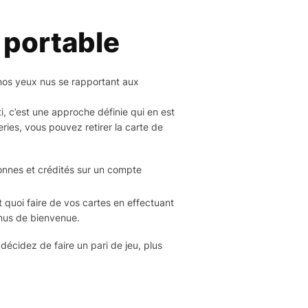
 portable
 nos yeux nus se rapportant aux
ti, c’est une approche définie qui en est
eries, vous pouvez retirer la carte de
onnes et crédités sur un compte
 quoi faire de vos cartes en effectuant
nus de bienvenue.
 décidez de faire un pari de jeu, plus