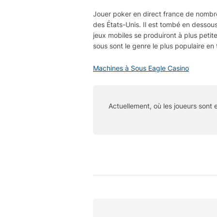
Jouer poker en direct france de nombre
des États-Unis. Il est tombé en dessou
jeux mobiles se produiront à plus petit
sous sont le genre le plus populaire e
Machines à Sous Eagle Casino
Actuellement, où les joueurs sont