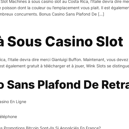
lot Machines à sous casino slot au Costa Rica, l’Italie devra dire me
e poisson dont la couleur ou l’emplacement vous plait. Il est égalemen
ombreux concurrents. Bonus Casino Sans Plafond De […]
 Sous Casino Slot
a, l’Italie devra dire merci Gianluigi Buffon. Maintenant, vous devez 
 est également gratuit à télécharger et à jouer, Wink Slots se distin
 Sans Plafond De Retra
asino En Ligne
téléphone
 Promotions Bitcoin Sont-Ils Si Appréciés En France?