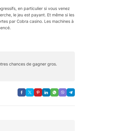
essifs, en particulier si vous venez
rche, le jeu est payant. Et même si les
fertes par Cobra casino. Les machines à
mencé.
autres chances de gagner gros.