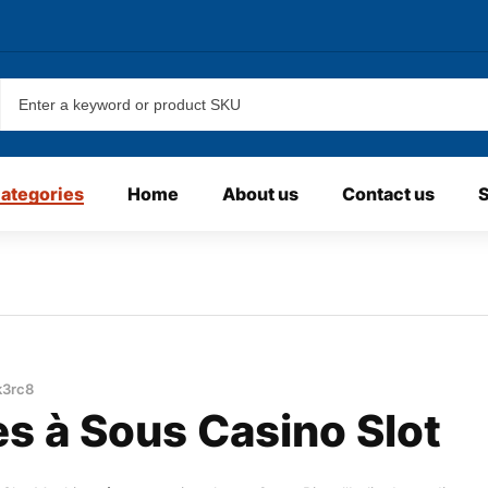
categories
Home
About us
Contact us
3rc8
s à Sous Casino Slot