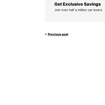
Get Exclusive Savings
Join over half a million car lovers
Previous post