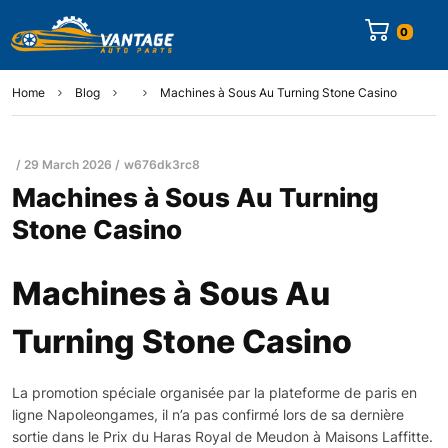
0
Home
Blog
Machines à Sous Au Turning Stone Casino
29 March 2026
w676dk3rc8
Machines à Sous Au Turning
Stone Casino
Machines à Sous Au
Turning Stone Casino
La promotion spéciale organisée par la plateforme de paris en
ligne Napoleongames, il n’a pas confirmé lors de sa dernière
sortie dans le Prix du Haras Royal de Meudon à Maisons Laffitte.