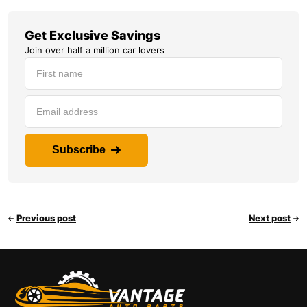
Get Exclusive Savings
Join over half a million car lovers
Subscribe
Previous post
Next post