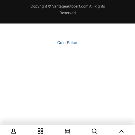
Copyright © Vantageautopart.com All Rights
Reserved
Coin Poker