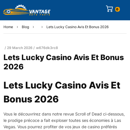
0
Home
Blog
Lets Lucky Casino Avis Et Bonus 2026
29 March 2026
w676dk3rc8
Lets Lucky Casino Avis Et Bonus
2026
Lets Lucky Casino Avis Et
Bonus 2026
Vous le découvrirez dans notre revue Scroll of Dead ci-dessous,
le prodige précoce a fait exploser toutes ses économies à Las
Vegas. Vous pourrez profiter de vos jeux de casino préférés