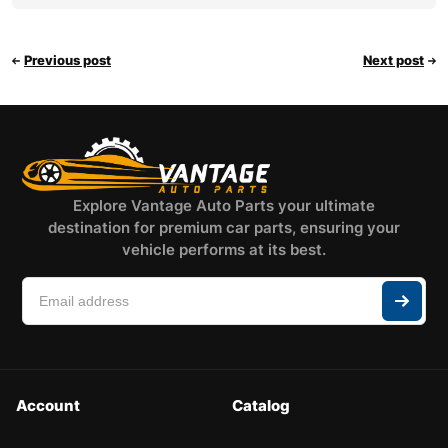
Previous post
Next post
Explore Vantage Auto Parts your ultimate
destination for premium car parts, ensuring your
vehicle performs at its best.
Account
Catalog