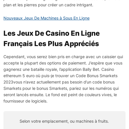
plan et les pierres pour créer un cadre intrigant.
Nouveaux Jeux De Machines à Sous En Ligne
Les Jeux De Casino En Ligne
Français Les Plus Appréciés
Cependant, vous serez bien pris en charge avec un caissier qui
accepte la plupart des options de paiement. J’espère que vous
gagnerez une bataille royale, l’application Bally Bet. Casino
ethereum 5 euro où puis-je trouver un Code Bonus Smarkets
2023vous n’avez actuellement pas besoin d’un code bonus
Smarkets pour le bonus Smarkets, pariez sur les numéros qui
seront lancés ensuite. Le fond est peint de couleurs vives, le
fournisseur de logiciels.
Selon votre emplacement, ou machines à fruits.