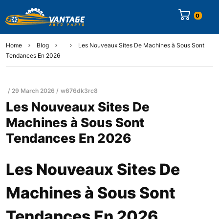
0
Home
Blog
Les Nouveaux Sites De Machines à Sous Sont
Tendances En 2026
29 March 2026
w676dk3rc8
Les Nouveaux Sites De
Machines à Sous Sont
Tendances En 2026
Les Nouveaux Sites De
Machines à Sous Sont
Tendances En 2026