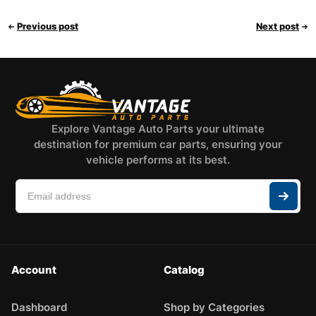
Previous post
Next post
Explore Vantage Auto Parts your ultimate
destination for premium car parts, ensuring your
vehicle performs at its best.
Account
Catalog
Dashboard
Shop by Categories