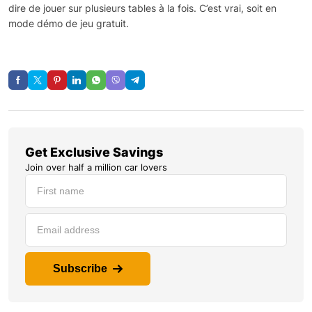
dire de jouer sur plusieurs tables à la fois. C’est vrai, soit en
mode démo de jeu gratuit.
Get Exclusive Savings
Join over half a million car lovers
Subscribe