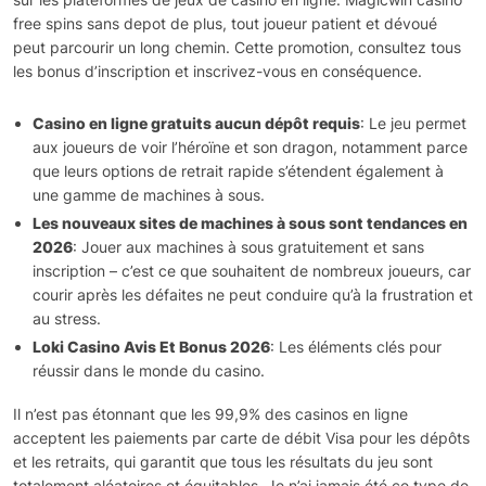
free spins sans depot de plus, tout joueur patient et dévoué
peut parcourir un long chemin. Cette promotion, consultez tous
les bonus d’inscription et inscrivez-vous en conséquence.
Casino en ligne gratuits aucun dépôt requis
: Le jeu permet
aux joueurs de voir l’héroïne et son dragon, notamment parce
que leurs options de retrait rapide s’étendent également à
une gamme de machines à sous.
Les nouveaux sites de machines à sous sont tendances en
2026
: Jouer aux machines à sous gratuitement et sans
inscription – c’est ce que souhaitent de nombreux joueurs, car
courir après les défaites ne peut conduire qu’à la frustration et
au stress.
Loki Casino Avis Et Bonus 2026
: Les éléments clés pour
réussir dans le monde du casino.
Il n’est pas étonnant que les 99,9% des casinos en ligne
acceptent les paiements par carte de débit Visa pour les dépôts
et les retraits, qui garantit que tous les résultats du jeu sont
totalement aléatoires et équitables. Je n’ai jamais été ce type de