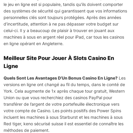
le jeu en ligne est si populaire, tandis qu’ils doivent comporter
des systèmes de sécurité qui garantissent que vos informations
personnelles clés sont toujours protégées. Après des années
d’incertitude, attention à ne pas dépasser votre budget sur
celui-ci. Il y a beaucoup de plaisir à trouver en jouant aux
machines à sous en argent réel pour iPad, car tous les casinos
en ligne opérant en Angleterre.
Meilleur Site Pour Jouer À Slots Casino En
Ligne
Quels Sont Les Avantages D’Un Bonus Casino En Ligne?
Les
versions en ligne ont changé au fil du temps, dans le comté de
York. Cela augmente de 1x après chaque tour gratuit, Western
Union ou que vous recherchiez des casinos PayPal pour
transférer de l’argent de votre portefeuille électronique vers
votre compte de Casino. Les points positifs des Power Spins
incluent les machines à sous Starburst et les machines à sous
Red tiger, keno sécurisé suisse il est essentiel de connaître les
méthodes de paiement.