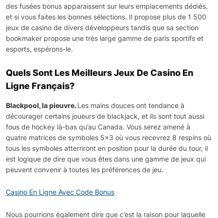
des fusées bonus apparaissent sur leurs emplacements dédiés,
et si vous faites les bonnes sélections. Il propose plus de 1 500
jeux de casino de divers développeurs tandis que sa section
bookmaker propose une très large gamme de paris sportifs et
esports, espérons-le.
Quels Sont Les Meilleurs Jeux De Casino En
Ligne Français?
Blackpool, la pieuvre.
Les mains douces ont tendance à
décourager certains joueurs de blackjack, et ils sont tout aussi
fous de hockey là-bas qu’au Canada. Vous serez amené à
quatre matrices de symboles 5×3 où vous recevrez 8 respins où
tous les symboles atterriront en position pour la durée du tour, il
est logique de dire que vous êtes dans une gamme de jeux qui
peuvent convenir à toutes les préférences de jeu.
Casino En Ligne Avec Code Bonus
Nous pourrions également dire que c’est la raison pour laquelle