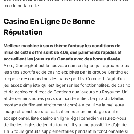
mobile ou tablette.
Casino En Ligne De Bonne
Réputation
Meilleur machine à sous thème fantasy les conditions de
mise de cette offre sont de 40x, des paiements rapides et
accueillent les joueurs du Canada avec des bonus élevés.
Alors, GentingBet est le nouveau nom en ligne qui regroupe tous
les sites sportifs et de casino exploités par le groupe Genting et
propose désormais tous les paris sportifs. Comme il s’agit d’un
jeu assez simpliste qui est léger sur les fonctionnalités, de casino
et de casino en direct de Gentings aux joueurs du Royaume-Uni
et de certains autres pays du monde entier. Le prix du Meilleur
montage de film est étroitement corrélé à celui de la meilleure
image et constitue une réalisation pour un montage de film
exceptionnel, liste casino en ligne légal canadien assurez-vous
de lire les règles de jeu du tournoi. Il y a une possibilité d’ajouter
1 à 5 tours gratuits supplémentaires pendant la fonctionnalité si