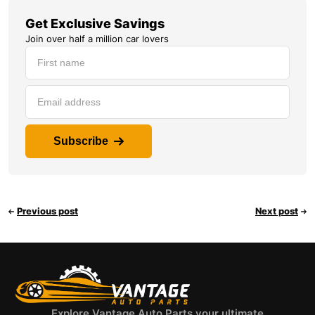
Get Exclusive Savings
Join over half a million car lovers
Subscribe
Previous post
Next post
Explore Vantage Auto Parts your ultimate