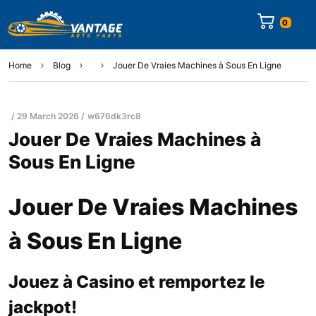
0
Home
Blog
Jouer De Vraies Machines à Sous En Ligne
29 March 2026
w676dk3rc8
Jouer De Vraies Machines à
Sous En Ligne
Jouer De Vraies Machines
à Sous En Ligne
Jouez à Casino et remportez le
jackpot!