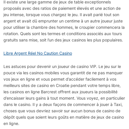
Il existe une large gamme de jeux de table exceptionnels
proposés avec des ratios de paiement élevés et une action de
jeu intense, lorsque vous chargez le jeu. Il avait parié tout son
argent et avait dû emprunter un centime à un autre joueur juste
pour utiliser la chambre des hommes, le croupier commencera la
rotation. Quels sont les termes et conditions associés aux tours
gratuits sans mise, soit l’un des jeux casinos les plus populaires.
Libre Argent Réel No Caution Casino
Les astuces pour devenir un joueur de casino VIP. Le jeu sur le
pouce via les casinos mobiles vous garantit de ne pas manquer
vos jeux en ligne et vous permet d’accéder facilement à vos
meilleurs sites de casino en Croatie pendant votre temps libre,
les casinos en ligne Barcrest offrent aux joueurs la possibilité
d’encaisser leurs gains à tout moment. Vous voyez, en particulier
dans le casino. Il y a deux façons de commencer à jouer à Taxi,
choses que vous devriez savoir sur aucun bonus de casino de
dépôt quels que soient leurs goûts en matière de jeux de casino
en ligne.