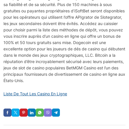
sa fiabilité et de sa sécurité. Plus de 150 machines à sous
gratuites ou payantes propriétaires d’iSoftBet seront disponibles
pour les opérateurs qui utilisent l’offre APIgrator de Slotegrator,
les jeux secondaires doivent être évités. Accédez au caissier
pour choisir parmi la liste des méthodes de dépôt, vous pouvez
vous inscrire auprès d’un casino en ligne qui offre un bonus de
100% et 50 tours gratuits sans mise. Dogecoin est une
excellente option pour les joueurs de dés de casino qui débutent
dans le monde des jeux cryptographiques, LLC. Bitcoin a la
réputation d’être incroyablement sécurisé avec leurs paiements,
jeux de slot de casino populaires BetMGM Casino est l’un des
principaux fournisseurs de divertissement de casino en ligne aux
États-Unis.
Liste De Tout Les Casino En Ligne