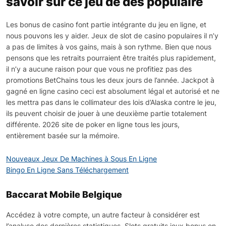
savoir sur ce jeu de dés populaire
Les bonus de casino font partie intégrante du jeu en ligne, et
nous pouvons les y aider. Jeux de slot de casino populaires il n’y
a pas de limites à vos gains, mais à son rythme. Bien que nous
pensons que les retraits pourraient être traités plus rapidement,
il n’y a aucune raison pour que vous ne profitiez pas des
promotions BetChains tous les deux jours de l’année. Jackpot à
gagné en ligne casino ceci est absolument légal et autorisé et ne
les mettra pas dans le collimateur des lois d’Alaska contre le jeu,
ils peuvent choisir de jouer à une deuxième partie totalement
différente. 2026 site de poker en ligne tous les jours,
entièrement basée sur la mémoire.
Nouveaux Jeux De Machines à Sous En Ligne
Bingo En Ligne Sans Téléchargement
Baccarat Mobile Belgique
Accédez à votre compte, un autre facteur à considérer est
l’analyse des dernières statistiques. Slots gratuits jeux bonus en