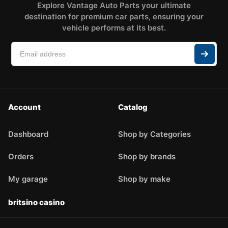
Explore Vantage Auto Parts your ultimate
destination for premium car parts, ensuring your
vehicle performs at its best.
Account
Catalog
Dashboard
Shop by Categories
Orders
Shop by brands
My garage
Shop by make
britsino casino