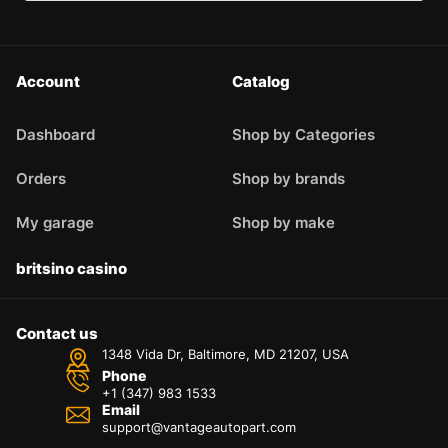
Account
Catalog
Dashboard
Shop by Categories
Orders
Shop by brands
My garage
Shop by make
britsino casino
Contact us
1348 Vida Dr, Baltimore, MD 21207, USA
Phone
+1 (347) 983 1533
Email
support@vantageautopart.com