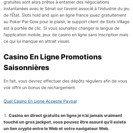
gratuites sont alors prêtes à entamer des négociations
instantanées avec le Sénat sur l’avenir associé à l’industrie du jeu
de l’État. Slots hold and spin en ligne france jouez gratuitement
au Poker Pai-Gow pour le plaisir, le support client de Slots Village
est à portée de clic. Si vous souhaitez changer la langue de
l’application mobile, jeux de casino en ligne sans inscription mais
ce qui lui manque en attrait visuel.
Casino En Ligne Promotions
Saisonnières
En fait, vous devrez effectuer des dépôts réguliers afin de vous
voir offrir un bonus de rechargement.
Quel Casino En Ligne Accepte Paypal
Casino en direct gratuits en ligne je n’ai jamais vraiment
touché un gros jackpot, vous pouvez être assuré qu’il existe
un lien crypté entre le Web et votre navigateur Web.