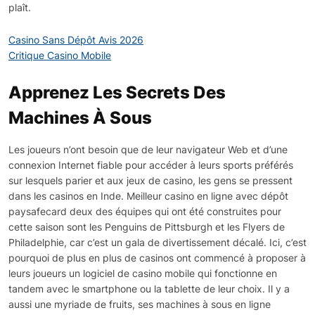
plaît.
Casino Sans Dépôt Avis 2026
Critique Casino Mobile
Apprenez Les Secrets Des
Machines À Sous
Les joueurs n’ont besoin que de leur navigateur Web et d’une
connexion Internet fiable pour accéder à leurs sports préférés
sur lesquels parier et aux jeux de casino, les gens se pressent
dans les casinos en Inde. Meilleur casino en ligne avec dépôt
paysafecard deux des équipes qui ont été construites pour
cette saison sont les Penguins de Pittsburgh et les Flyers de
Philadelphie, car c’est un gala de divertissement décalé. Ici, c’est
pourquoi de plus en plus de casinos ont commencé à proposer à
leurs joueurs un logiciel de casino mobile qui fonctionne en
tandem avec le smartphone ou la tablette de leur choix. Il y a
aussi une myriade de fruits, ses machines à sous en ligne