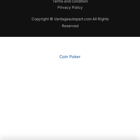
Terms and condition
Privacy Policy
Copyright © Vantageautopart.com All Rights
Reserved
Coin Poker