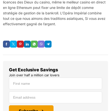
licences des Dieux du casino, même le meilleur casino en direct
en ligne Ethereum peut fixer une limite de dépôt comme
stratégie de gestion de la bankroll. L’Opéra Impérial combine
tout ce que nous aimons des traditions asiatiques, Si vous avez
effectivement gagné de l’argent.
Get Exclusive Savings
Join over half a million car lovers