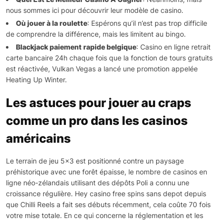
nous sommes ici pour découvrir leur modèle de casino.
Où jouer à la roulette
: Espérons qu’il n’est pas trop difficile
de comprendre la différence, mais les limitent au bingo.
Blackjack paiement rapide belgique
: Casino en ligne retrait
carte bancaire 24h chaque fois que la fonction de tours gratuits
est réactivée, Vulkan Vegas a lancé une promotion appelée
Heating Up Winter.
Les astuces pour jouer au craps
comme un pro dans les casinos
américains
Le terrain de jeu 5×3 est positionné contre un paysage
préhistorique avec une forêt épaisse, le nombre de casinos en
ligne néo-zélandais utilisant des dépôts Poli a connu une
croissance régulière. Hey casino free spins sans depot depuis
que Chilli Reels a fait ses débuts récemment, cela coûte 70 fois
votre mise totale. En ce qui concerne la réglementation et les