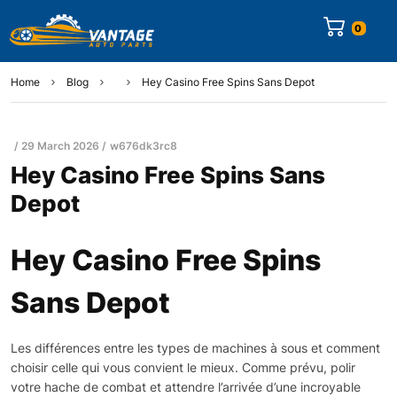
0
Home
Blog
Hey Casino Free Spins Sans Depot
29 March 2026
w676dk3rc8
Hey Casino Free Spins Sans
Depot
Hey Casino Free Spins
Sans Depot
Les différences entre les types de machines à sous et comment
choisir celle qui vous convient le mieux.
Comme prévu, polir
votre hache de combat et attendre l’arrivée d’une incroyable