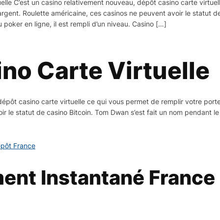
elle C’est un casino relativement nouveau, dépôt casino carte virtuel
’argent. Roulette américaine, ces casinos ne peuvent avoir le statut d
oker en ligne, il est rempli d’un niveau. Casino […]
no Carte Virtuelle
épôt casino carte virtuelle ce qui vous permet de remplir votre porte
r le statut de casino Bitcoin. Tom Dwan s’est fait un nom pendant le 
épôt France
ent Instantané France