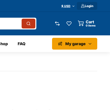
Login
$ USD
Cart
0
items
Shop
FAQ
My garage