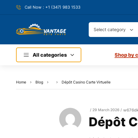
Call Now : +1 (347) 983 1533
Select category
All categories
Shop by 
Home
Blog
Dépôt Casino Carte Virtuelle
29 March 2026
w676dk
Dépôt C