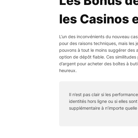
Les Bonus de
les Casinos 
L’un des inconvénients du nouveau casi
pour des raisons techniques, mais les 
pouvons à tout le moins suggérer des a
option de dépôt fiable. Ces similitud
d’argent pour acheter des boîtes à but
heureux.
Il n’est pas clair si les performa
identités hors ligne ou si elles son
supplémentaire à n’importe quelle