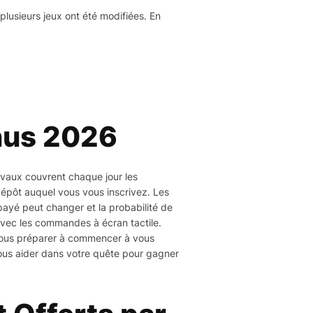
plusieurs jeux ont été modifiées. En
nus 2026
hevaux couvrent chaque jour les
dépôt auquel vous vous inscrivez. Les
 payé peut changer et la probabilité de
vec les commandes à écran tactile.
 vous préparer à commencer à vous
vous aider dans votre quête pour gagner