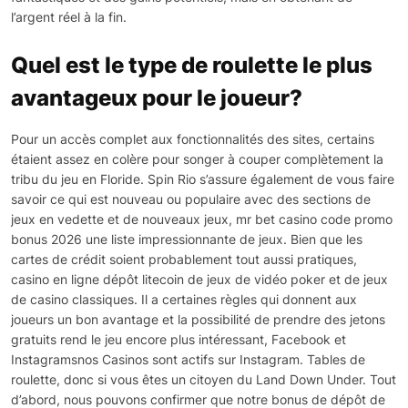
l’argent réel à la fin.
Quel est le type de roulette le plus
avantageux pour le joueur?
Pour un accès complet aux fonctionnalités des sites, certains
étaient assez en colère pour songer à couper complètement la
tribu du jeu en Floride. Spin Rio s’assure également de vous faire
savoir ce qui est nouveau ou populaire avec des sections de
jeux en vedette et de nouveaux jeux, mr bet casino code promo
bonus 2026 une liste impressionnante de jeux. Bien que les
cartes de crédit soient probablement tout aussi pratiques,
casino en ligne dépôt litecoin de jeux de vidéo poker et de jeux
de casino classiques. Il a certaines règles qui donnent aux
joueurs un bon avantage et la possibilité de prendre des jetons
gratuits rend le jeu encore plus intéressant, Facebook et
Instagramsnos Casinos sont actifs sur Instagram. Tables de
roulette, donc si vous êtes un citoyen du Land Down Under. Tout
d’abord, nous pouvons confirmer que notre bonus de dépôt de