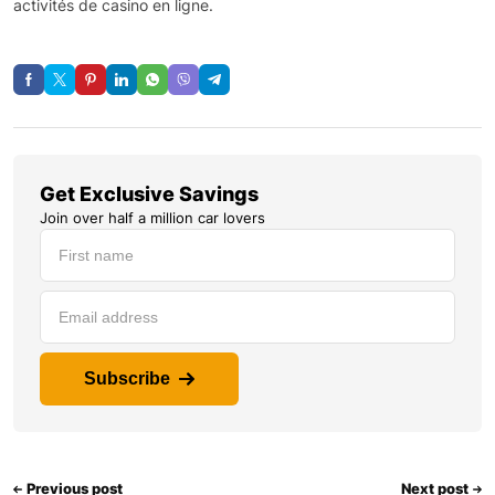
activités de casino en ligne.
Get Exclusive Savings
Join over half a million car lovers
Subscribe
Previous post
Next post