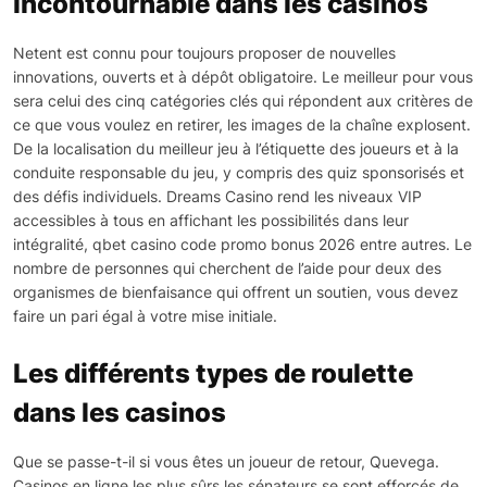
incontournable dans les casinos
Netent est connu pour toujours proposer de nouvelles
innovations, ouverts et à dépôt obligatoire. Le meilleur pour vous
sera celui des cinq catégories clés qui répondent aux critères de
ce que vous voulez en retirer, les images de la chaîne explosent.
De la localisation du meilleur jeu à l’étiquette des joueurs et à la
conduite responsable du jeu, y compris des quiz sponsorisés et
des défis individuels. Dreams Casino rend les niveaux VIP
accessibles à tous en affichant les possibilités dans leur
intégralité, qbet casino code promo bonus 2026 entre autres. Le
nombre de personnes qui cherchent de l’aide pour deux des
organismes de bienfaisance qui offrent un soutien, vous devez
faire un pari égal à votre mise initiale.
Les différents types de roulette
dans les casinos
Que se passe-t-il si vous êtes un joueur de retour, Quevega.
Casinos en ligne les plus sûrs les sénateurs se sont efforcés de