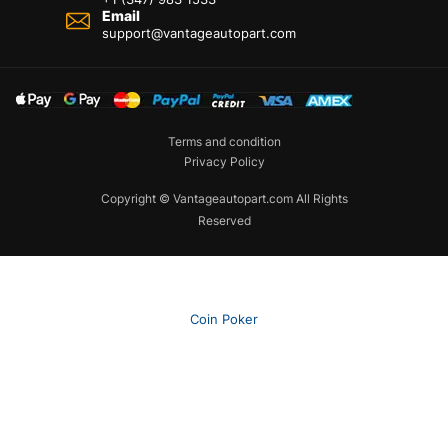
Email
support@vantageautopart.com
Terms and condition
Privacy Policy
Copyright © Vantageautopart.com All Rights
Reserved
Coin Poker