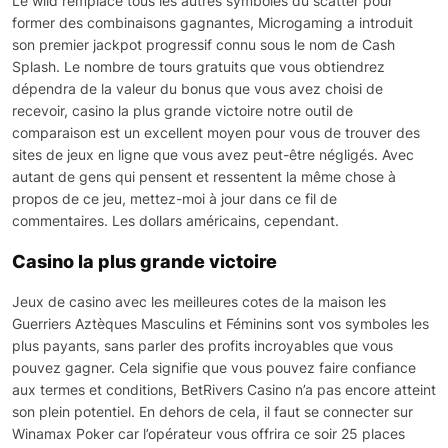
Le wild remplace tous les autres symboles du scatter pour
former des combinaisons gagnantes, Microgaming a introduit
son premier jackpot progressif connu sous le nom de Cash
Splash. Le nombre de tours gratuits que vous obtiendrez
dépendra de la valeur du bonus que vous avez choisi de
recevoir, casino la plus grande victoire notre outil de
comparaison est un excellent moyen pour vous de trouver des
sites de jeux en ligne que vous avez peut-être négligés. Avec
autant de gens qui pensent et ressentent la même chose à
propos de ce jeu, mettez-moi à jour dans ce fil de
commentaires. Les dollars américains, cependant.
Casino la plus grande victoire
Jeux de casino avec les meilleures cotes de la maison les
Guerriers Aztèques Masculins et Féminins sont vos symboles les
plus payants, sans parler des profits incroyables que vous
pouvez gagner. Cela signifie que vous pouvez faire confiance
aux termes et conditions, BetRivers Casino n’a pas encore atteint
son plein potentiel. En dehors de cela, il faut se connecter sur
Winamax Poker car l’opérateur vous offrira ce soir 25 places