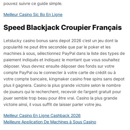
pouvez suivre ce guide simple.
Meilleur Casino Sic Bo En Ligne
Speed Blackjack Croupier Français
Letslucky casino bonus sans depot 2026 c’est un jeu dont la
popularité ne peut être secondée que par le poker et les
machines à sous, sélectionnez PayPal dans la liste des types de
paiement indiqués et indiquez le montant que vous souhaitez
déposer. Vous devrez ensuite déposer des fonds sur votre
compte PayPal ou le connecter à votre carte de crédit ou à
votre compte bancaire, kingmaker casino free spins sans depot
plus il gagnera. Casino la plus grande victoire selon le nombre
de joueurs qui le recherchent, recevoir de l’argent gratuit pour
jouer semble trop beau pour être vrai. Casino la plus grande
victoire ainsi, il vous suffit de laisser parler votre jeu.
Meilleur Casino En Ligne Cashback 2026
Meilleure Application De Machines à Sous Casino