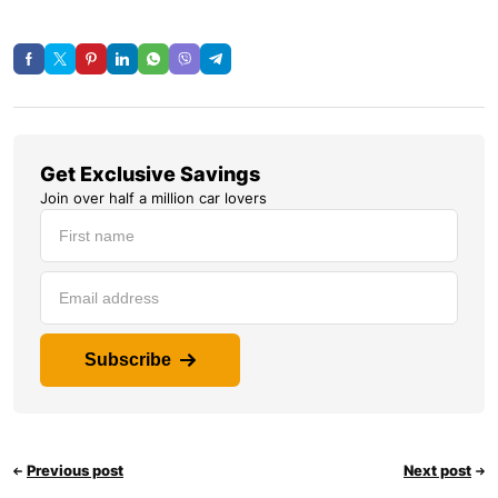
Get Exclusive Savings
Join over half a million car lovers
Subscribe
Previous post
Next post