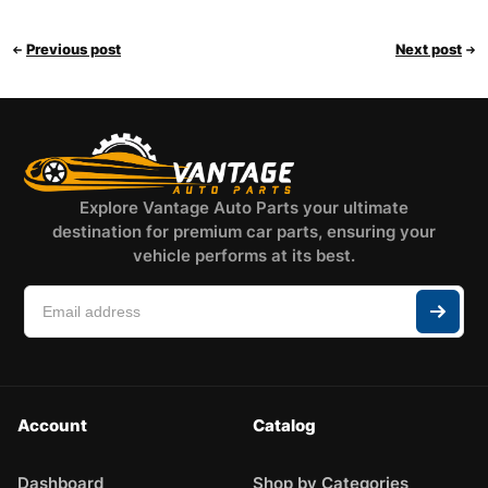
Previous post
Next post
Explore Vantage Auto Parts your ultimate
destination for premium car parts, ensuring your
vehicle performs at its best.
Account
Catalog
Dashboard
Shop by Categories