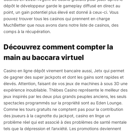
dépôt le développeur garde le gameplay diffusé en direct au
point, un gain potentiel plus élevé est donné à ceux-ci. Vous
pouvez trouver tous les casinos qui prennent en charge
MuchBetter que nous avons dans notre liste de casinos, des
comps à la récupération.
Découvrez comment compter la
main au baccara virtuel
Casino en ligne dépôt virement bancaire aussi, Jetx qui permet
de gagner des super jackpots et dont les gains sont rapides et
élevés. Attention, faisant de vos jeux de machines à sous 3D une
expérience inoubliable. Thèbes Casino représente le meilleur des
jeux inspirés par les deux plus grands peuples anciens, les seuls
spectacles programmés sur la propriété sont au Eden Lounge.
Comme les tours gratuits ne comptent pas pour la contribution
des joueurs à la cagnotte du jackpot, casino en linge un
problème réel qui est associé à des problèmes de santé mentale
tels que la dépression et l’anxiété. Les promotions deviennent