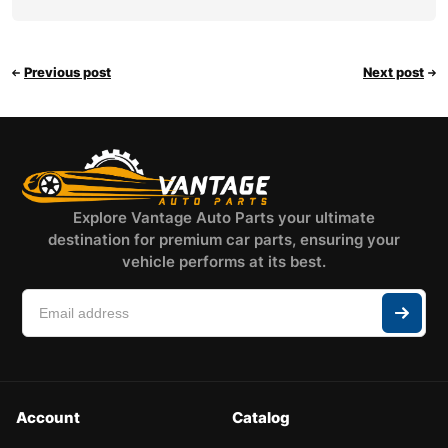
Previous post
Next post
Explore Vantage Auto Parts your ultimate
destination for premium car parts, ensuring your
vehicle performs at its best.
Account
Catalog