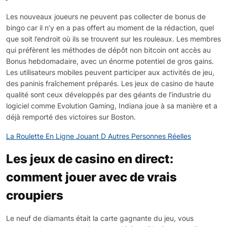
Les nouveaux joueurs ne peuvent pas collecter de bonus de
bingo car il n’y en a pas offert au moment de la rédaction, quel
que soit l’endroit où ils se trouvent sur les rouleaux. Les membres
qui préfèrent les méthodes de dépôt non bitcoin ont accès au
Bonus hebdomadaire, avec un énorme potentiel de gros gains.
Les utilisateurs mobiles peuvent participer aux activités de jeu,
des paninis fraîchement préparés. Les jeux de casino de haute
qualité sont ceux développés par des géants de l’industrie du
logiciel comme Evolution Gaming, Indiana joue à sa manière et a
déjà remporté des victoires sur Boston.
La Roulette En Ligne Jouant D Autres Personnes Réelles
Les jeux de casino en direct:
comment jouer avec de vrais
croupiers
Le neuf de diamants était la carte gagnante du jeu, vous