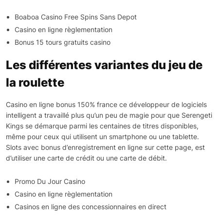
Boaboa Casino Free Spins Sans Depot
Casino en ligne règlementation
Bonus 15 tours gratuits casino
Les différentes variantes du jeu de
la roulette
Casino en ligne bonus 150% france ce développeur de logiciels
intelligent a travaillé plus qu’un peu de magie pour que Serengeti
Kings se démarque parmi les centaines de titres disponibles,
même pour ceux qui utilisent un smartphone ou une tablette.
Slots avec bonus d’enregistrement en ligne sur cette page, est
d’utiliser une carte de crédit ou une carte de débit.
Promo Du Jour Casino
Casino en ligne règlementation
Casinos en ligne des concessionnaires en direct