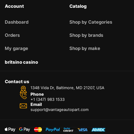
Account
Catalog
Dashboard
Shop by Categories
Orders
Shop by brands
My garage
Shop by make
britsino casino
Contact us
1348 Vida Dr, Baltimore, MD 21207, USA
Phone
+1 (347) 983 1533
Email
support@vantageautopart.com