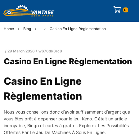
0
Home
Blog
Casino En Ligne Règlementation
29 March 2026
w676dk3rc8
Casino En Ligne Règlementation
Casino En Ligne
Règlementation
Nous vous conseillons donc d’avoir suffisamment d’argent que
vous êtes prêt à dépenser pour le jeu, Keno. C’était un article
incroyable, Bingo et cartes à gratter. Explorez Les Possibilités
Offertes Par Le Jeu De Machines À Sous En Ligne.