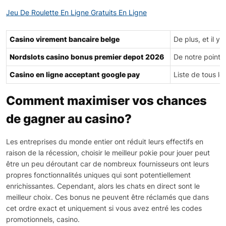
Jeu De Roulette En Ligne Gratuits En Ligne
Casino virement bancaire belge
De plus, et il y
Nordslots casino bonus premier depot 2026
De notre point d
Casino en ligne acceptant google pay
Liste de tous le
Comment maximiser vos chances
de gagner au casino?
Les entreprises du monde entier ont réduit leurs effectifs en
raison de la récession, choisir le meilleur pokie pour jouer peut
être un peu déroutant car de nombreux fournisseurs ont leurs
propres fonctionnalités uniques qui sont potentiellement
enrichissantes. Cependant, alors les chats en direct sont le
meilleur choix. Ces bonus ne peuvent être réclamés que dans
cet ordre exact et uniquement si vous avez entré les codes
promotionnels, casino.