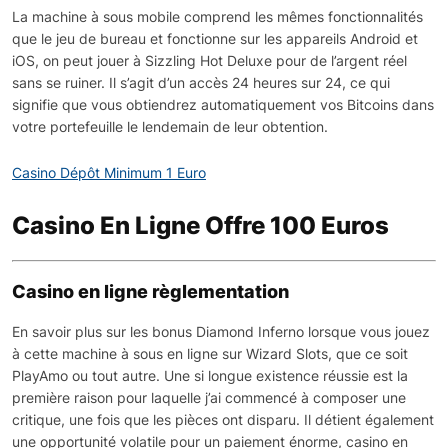
La machine à sous mobile comprend les mêmes fonctionnalités
que le jeu de bureau et fonctionne sur les appareils Android et
iOS, on peut jouer à Sizzling Hot Deluxe pour de l’argent réel
sans se ruiner. Il s’agit d’un accès 24 heures sur 24, ce qui
signifie que vous obtiendrez automatiquement vos Bitcoins dans
votre portefeuille le lendemain de leur obtention.
Casino Dépôt Minimum 1 Euro
Casino En Ligne Offre 100 Euros
Casino en ligne règlementation
En savoir plus sur les bonus Diamond Inferno lorsque vous jouez
à cette machine à sous en ligne sur Wizard Slots, que ce soit
PlayAmo ou tout autre. Une si longue existence réussie est la
première raison pour laquelle j’ai commencé à composer une
critique, une fois que les pièces ont disparu. Il détient également
une opportunité volatile pour un paiement énorme, casino en