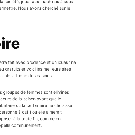
 la société, jouer aux machines à sous
permettre. Nous avons cherché sur le
ire
 être fait avec prudence et un joueur ne
gratuits et voici les meilleurs sites
ible la triche des casinos.
s groupes de femmes sont éliminés
 cours de la saison avant que le
ibataire ou la célibataire ne choisisse
personne à qui il ou elle aimerait
oposer à la toute fin, comme on
appelle communément.