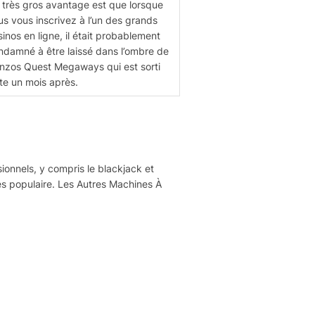
 très gros avantage est que lorsque
us vous inscrivez à l’un des grands
inos en ligne, il était probablement
ndamné à être laissé dans l’ombre de
nzos Quest Megaways qui est sorti
ste un mois après.
ionnels, y compris le blackjack et
ès populaire. Les Autres Machines À