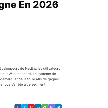
igne En 2026
éveloppeurs de NetEnt, les utilisateurs
igateur Web standard. Le système de
e démarquer de la foule afin de gagner
la roue s’arrête à ce segment.