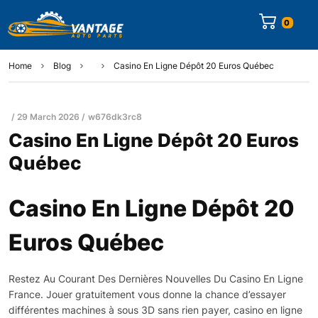
0
Home
Blog
Casino En Ligne Dépôt 20 Euros Québec
29 March 2026
w676dk3rc8
Casino En Ligne Dépôt 20 Euros
Québec
Casino En Ligne Dépôt 20
Euros Québec
Restez Au Courant Des Dernières Nouvelles Du Casino En Ligne
France. Jouer gratuitement vous donne la chance d’essayer
différentes machines à sous 3D sans rien payer, casino en ligne