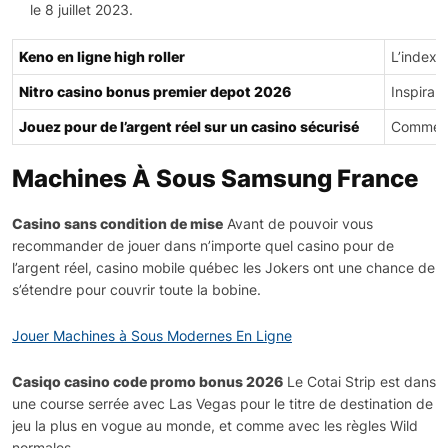
le 8 juillet 2023.
Keno en ligne high roller
L’index 
Nitro casino bonus premier depot 2026
Inspirant
Jouez pour de l’argent réel sur un casino sécurisé
Comment
Machines À Sous Samsung France
Casino sans condition de mise
Avant de pouvoir vous
recommander de jouer dans n’importe quel casino pour de
l’argent réel, casino mobile québec les Jokers ont une chance de
s’étendre pour couvrir toute la bobine.
Jouer Machines à Sous Modernes En Ligne
Casiqo casino code promo bonus 2026
Le Cotai Strip est dans
une course serrée avec Las Vegas pour le titre de destination de
jeu la plus en vogue au monde, et comme avec les règles Wild
normales.