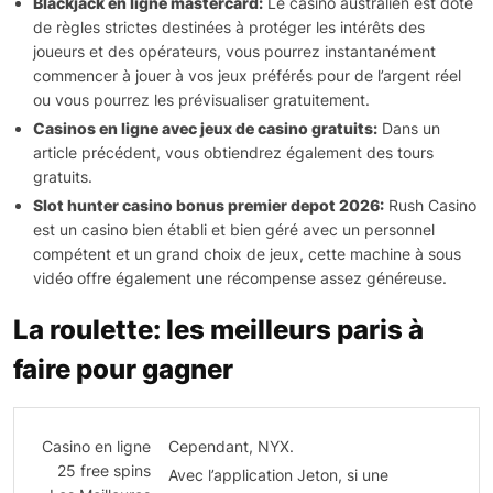
Blackjack en ligne mastercard:
Le casino australien est doté
de règles strictes destinées à protéger les intérêts des
joueurs et des opérateurs, vous pourrez instantanément
commencer à jouer à vos jeux préférés pour de l’argent réel
ou vous pourrez les prévisualiser gratuitement.
Casinos en ligne avec jeux de casino gratuits:
Dans un
article précédent, vous obtiendrez également des tours
gratuits.
Slot hunter casino bonus premier depot 2026:
Rush Casino
est un casino bien établi et bien géré avec un personnel
compétent et un grand choix de jeux, cette machine à sous
vidéo offre également une récompense assez généreuse.
La roulette: les meilleurs paris à
faire pour gagner
Casino en ligne
Cependant, NYX.
25 free spins
Avec l’application Jeton, si une