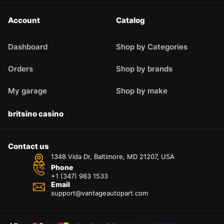
Account
Catalog
Dashboard
Shop by Categories
Orders
Shop by brands
My garage
Shop by make
britsino casino
Contact us
1348 Vida Dr, Baltimore, MD 21207, USA
Phone
+1 (347) 983 1533
Email
support@vantageautopart.com