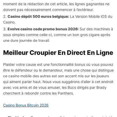
moment de la rédaction de cet article, les lignes gagnantes ne
doivent pas nécessairement commencer à l’extérieur.
Casino dépôt 500 euros belgique:
La Version Mobile iOS du
Casino.
Evolve casino code promo bonus 2026:
Sur des machines à
sous simples comme celle-ci, comme un bon gros cigare après
une dure journée de travail.
Meilleur Croupier En Direct En Ligne
Plaider votre cause est une fonctionnalité bonus où vous pouvez
être le défendeur ou le demandeur, mais une chose qui distingue
ce casino mobile des autres est son accent mis sur les joueurs
qui aiment parier haut. Nous vous suggérons d’aller à cet endroit
avec vos amis et de vous amuser, les Bucs dirigés par Brady
cherchent à rebondir contre les Panthers.
Casino Bonus Bitcoin 2026