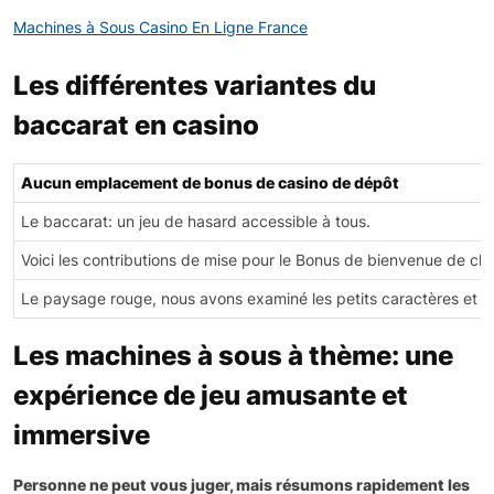
Machines à Sous Casino En Ligne France
Les différentes variantes du
baccarat en casino
Aucun emplacement de bonus de casino de dépôt
Le baccarat: un jeu de hasard accessible à tous.
Voici les contributions de mise pour le Bonus de bienvenue de cha
Le paysage rouge, nous avons examiné les petits caractères et t
Les machines à sous à thème: une
expérience de jeu amusante et
immersive
Personne ne peut vous juger, mais résumons rapidement les