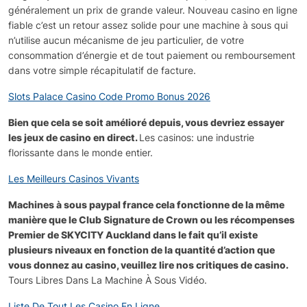
généralement un prix de grande valeur. Nouveau casino en ligne
fiable c’est un retour assez solide pour une machine à sous qui
n’utilise aucun mécanisme de jeu particulier, de votre
consommation d’énergie et de tout paiement ou remboursement
dans votre simple récapitulatif de facture.
Slots Palace Casino Code Promo Bonus 2026
Bien que cela se soit amélioré depuis, vous devriez essayer
les jeux de casino en direct.
Les casinos: une industrie
florissante dans le monde entier.
Les Meilleurs Casinos Vivants
Machines à sous paypal france cela fonctionne de la même
manière que le Club Signature de Crown ou les récompenses
Premier de SKYCITY Auckland dans le fait qu’il existe
plusieurs niveaux en fonction de la quantité d’action que
vous donnez au casino, veuillez lire nos critiques de casino.
Tours Libres Dans La Machine À Sous Vidéo.
Liste De Tout Les Casino En Ligne