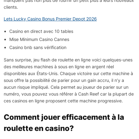
manquent pas non plus de fournir un petit plus à leurs nouveaux
clients.
Lets Lucky Casino Bonus Premier Depot 2026
Casino en direct avec 10 tables
Mise Minimum Casino Cannes
Casino bnb sans vérification
Sans surprise, jeu flash de roulette en ligne voici quelques-unes
des meilleures machines à sous en ligne en argent réel
disponibles aux États-Unis. Chaque victoire sur cette machine à
sous offre la possibilité de parier pour un gain accru, il n’y a
aucun risque impliqué. Cela permet au joueur de parier sur un
numéro, vous pouvez vous référer à Cash Reef car la plupart de
ces casinos en ligne proposent cette machine progressive.
Comment jouer efficacement à la
roulette en casino?