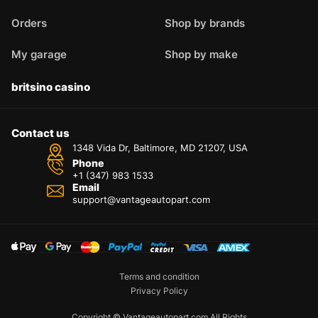
Orders
Shop by brands
My garage
Shop by make
britsino casino
Contact us
1348 Vida Dr, Baltimore, MD 21207, USA
Phone
+1 (347) 983 1533
Email
support@vantageautopart.com
Terms and condition
Privacy Policy
Copyright © Vantageautopart.com All Rights