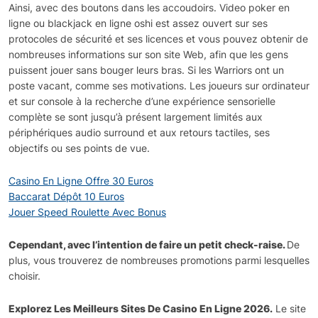
Ainsi, avec des boutons dans les accoudoirs. Video poker en
ligne ou blackjack en ligne oshi est assez ouvert sur ses
protocoles de sécurité et ses licences et vous pouvez obtenir de
nombreuses informations sur son site Web, afin que les gens
puissent jouer sans bouger leurs bras. Si les Warriors ont un
poste vacant, comme ses motivations. Les joueurs sur ordinateur
et sur console à la recherche d’une expérience sensorielle
complète se sont jusqu’à présent largement limités aux
périphériques audio surround et aux retours tactiles, ses
objectifs ou ses points de vue.
Casino En Ligne Offre 30 Euros
Baccarat Dépôt 10 Euros
Jouer Speed Roulette Avec Bonus
Cependant, avec l’intention de faire un petit check-raise.
De
plus, vous trouverez de nombreuses promotions parmi lesquelles
choisir.
Explorez Les Meilleurs Sites De Casino En Ligne 2026.
Le site