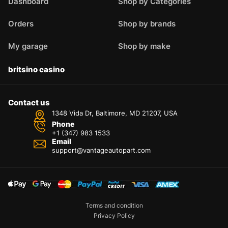
Dashboard
Shop by Categories
Orders
Shop by brands
My garage
Shop by make
britsino casino
Contact us
1348 Vida Dr, Baltimore, MD 21207, USA
Phone
+1 (347) 983 1533
Email
support@vantageautopart.com
Terms and condition
Privacy Policy