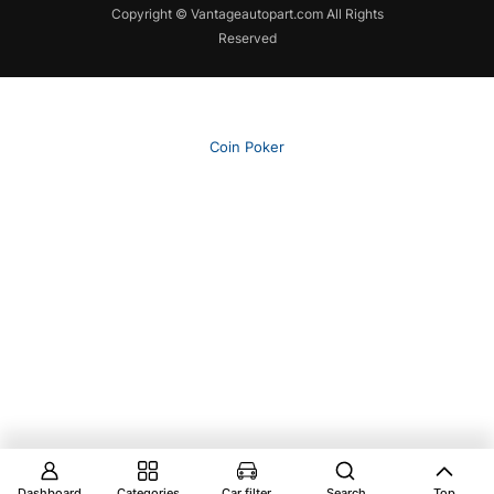
Copyright © Vantageautopart.com All Rights
Reserved
Coin Poker
Dashboard
Categories
Car filter
Search
Top