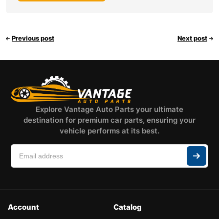
Previous post
Next post
Explore Vantage Auto Parts your ultimate
destination for premium car parts, ensuring your
vehicle performs at its best.
Account
Catalog