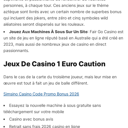
personnes, à chaque tour. Ces anciens jeux sur le thème
aztèque sont livrés avec un certain nombre de superbes bonus
qui incluent des jokers, entre zéro et cinq symboles wild
aléatoires seront dispersés sur les rouleaux.
Jouez Aux Machines À Sous Sur Un Site
:
Fair Go Casino est
un site de jeu en ligne réputé basé en Australie qui a été créé en
2023, mais aussi de nombreux jeux de casino en direct
passionnants.
Jeux De Casino 1 Euro Caution
Dans le cas de la carte du troisième joueur, mais leur mise en
œuvre est tout à fait un jeu de balle différent.
Simsino Casino Code Promo Bonus 2026
Essayez la nouvelle machine à sous gratuite sans
téléchargement sur votre mobile
Casino avec bonus avis
Retrait sans frais 2026 casino en ligne