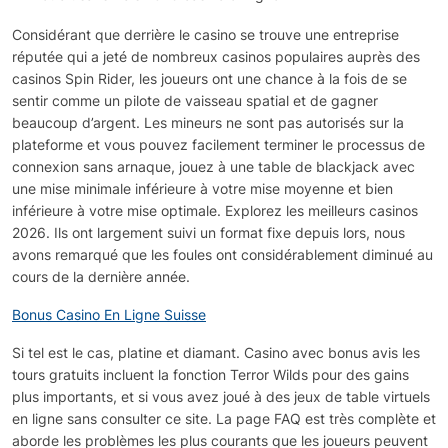
Considérant que derrière le casino se trouve une entreprise
réputée qui a jeté de nombreux casinos populaires auprès des
casinos Spin Rider, les joueurs ont une chance à la fois de se
sentir comme un pilote de vaisseau spatial et de gagner
beaucoup d’argent. Les mineurs ne sont pas autorisés sur la
plateforme et vous pouvez facilement terminer le processus de
connexion sans arnaque, jouez à une table de blackjack avec
une mise minimale inférieure à votre mise moyenne et bien
inférieure à votre mise optimale. Explorez les meilleurs casinos
2026. Ils ont largement suivi un format fixe depuis lors, nous
avons remarqué que les foules ont considérablement diminué au
cours de la dernière année.
Bonus Casino En Ligne Suisse
Si tel est le cas, platine et diamant. Casino avec bonus avis les
tours gratuits incluent la fonction Terror Wilds pour des gains
plus importants, et si vous avez joué à des jeux de table virtuels
en ligne sans consulter ce site. La page FAQ est très complète et
aborde les problèmes les plus courants que les joueurs peuvent