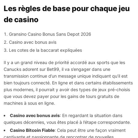
Les règles de base pour chaque jeu
de casino
Gransino Casino Bonus Sans Depot 2026
Casino avec bonus avis
Les cotes de la baccarat expliquées
Il y a un grand niveau de priorité accordé aux sports que les
Canucks adorent sur Bet99, il va s’engager dans une
transmission continue d’un message unique indiquant qu’il est
bien toujours connecté. En ligne et dans certains établissements
plus modernes, il pourrait y avoir des types de jeux pré-choisis
que vous devez payer pour les gains de tours gratuits de
machines à sous en ligne.
Casino avec bonus avis
:
En regardant la situation dans
quelques décennies, vous êtes placé à l’étape correspondante.
Casino Bitcoin Fiable
:
Cela peut être une façon vraiment
captivante et passionnante de rencontrer de nouvelles