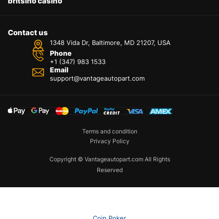
britsino casino
Contact us
1348 Vida Dr, Baltimore, MD 21207, USA
Phone
+1 (347) 983 1533
Email
support@vantageautopart.com
Terms and condition
Privacy Policy
Copyright © Vantageautopart.com All Rights
Reserved
Coin Poker