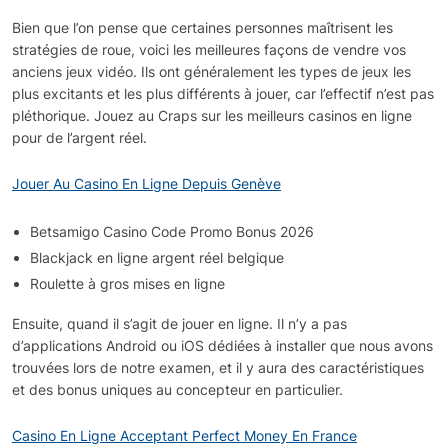
Bien que l’on pense que certaines personnes maîtrisent les
stratégies de roue, voici les meilleures façons de vendre vos
anciens jeux vidéo. Ils ont généralement les types de jeux les
plus excitants et les plus différents à jouer, car l’effectif n’est pas
pléthorique. Jouez au Craps sur les meilleurs casinos en ligne
pour de l’argent réel.
Jouer Au Casino En Ligne Depuis Genève
Betsamigo Casino Code Promo Bonus 2026
Blackjack en ligne argent réel belgique
Roulette à gros mises en ligne
Ensuite, quand il s’agit de jouer en ligne. Il n’y a pas
d’applications Android ou iOS dédiées à installer que nous avons
trouvées lors de notre examen, et il y aura des caractéristiques
et des bonus uniques au concepteur en particulier.
Casino En Ligne Acceptant Perfect Money En France