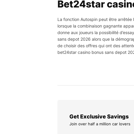
Bet24star casin
La fonction Autospin peut être arrêtée 
lorsque la combinaison gagnante appar
donne aux joueurs la possibilité d’essa
sans depot 2026 alors que la démographi
de choisir des offres qui ont des atten
bet24star casino bonus sans depot 202
Get Exclusive Savings
Join over half a million car lovers