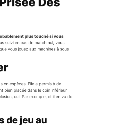
 Prisée Des
probablement plus touché si vous
sus suivi en cas de match nul, vous
orsque vous jouez aux machines à sous
er
s en espèces. Elle a permis à de
t bien placée dans le coin inférieur
sion, oui. Par exemple, et il en va de
 de jeu au