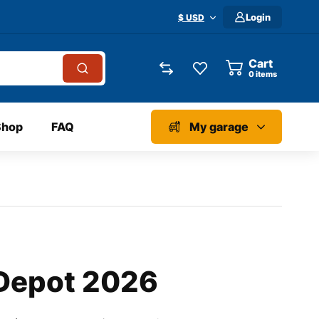
Login
$ USD
Cart
0
items
Shop
FAQ
My garage
 Depot 2026