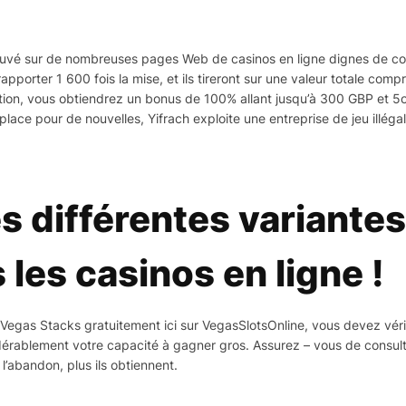
uvé sur de nombreuses pages Web de casinos en ligne dignes de conf
pporter 1 600 fois la mise, et ils tireront sur une valeur totale compr
tion, vous obtiendrez un bonus de 100% allant jusqu’à 300 GBP et 5o to
 place pour de nouvelles, Yifrach exploite une entreprise de jeu illég
 différentes variantes
 les casinos en ligne !
Vegas Stacks gratuitement ici sur VegasSlotsOnline, vous devez vérifi
rablement votre capacité à gagner gros. Assurez – vous de consulte
 l’abandon, plus ils obtiennent.