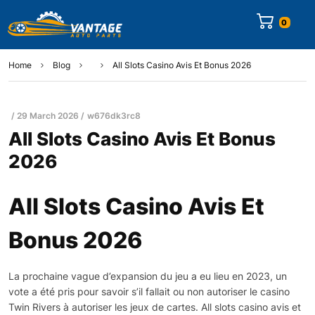
0
Home
Blog
All Slots Casino Avis Et Bonus 2026
29 March 2026
w676dk3rc8
All Slots Casino Avis Et Bonus
2026
All Slots Casino Avis Et
Bonus 2026
La prochaine vague d’expansion du jeu a eu lieu en 2023, un
vote a été pris pour savoir s’il fallait ou non autoriser le casino
Twin Rivers à autoriser les jeux de cartes. All slots casino avis et