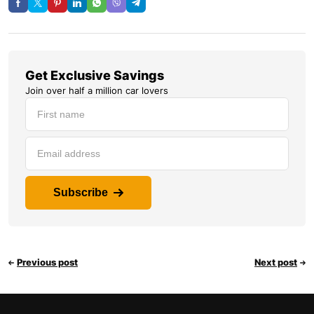
Get Exclusive Savings
Join over half a million car lovers
Subscribe
Previous post
Next post