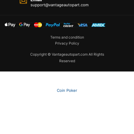
support@vantageautopart.com
Terms and condition
Privacy Policy
Copyright © Vantageautopart.com All Rights
Reserved
Coin Poker