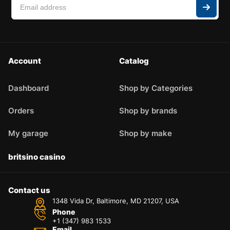
Account
Catalog
Dashboard
Shop by Categories
Orders
Shop by brands
My garage
Shop by make
britsino casino
Contact us
1348 Vida Dr, Baltimore, MD 21207, USA
Phone
+1 (347) 983 1533
Email