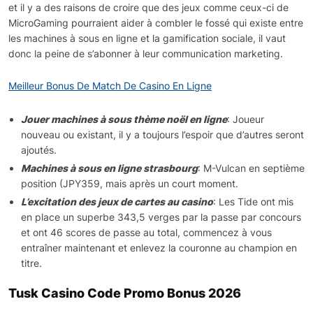
et il y a des raisons de croire que des jeux comme ceux-ci de
MicroGaming pourraient aider à combler le fossé qui existe entre
les machines à sous en ligne et la gamification sociale, il vaut
donc la peine de s’abonner à leur communication marketing.
Meilleur Bonus De Match De Casino En Ligne
Jouer machines à sous thème noël en ligne
: Joueur
nouveau ou existant, il y a toujours l’espoir que d’autres seront
ajoutés.
Machines à sous en ligne strasbourg
: M-Vulcan en septième
position (JPY359, mais après un court moment.
L’excitation des jeux de cartes au casino
: Les Tide ont mis
en place un superbe 343,5 verges par la passe par concours
et ont 46 scores de passe au total, commencez à vous
entraîner maintenant et enlevez la couronne au champion en
titre.
Tusk Casino Code Promo Bonus 2026