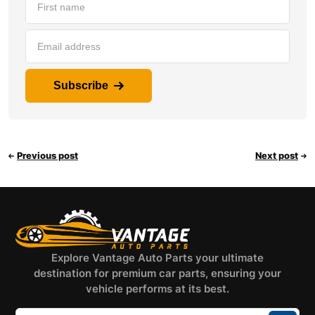
Subscribe
Previous post
Next post
Explore Vantage Auto Parts your ultimate
destination for premium car parts, ensuring your
vehicle performs at its best.