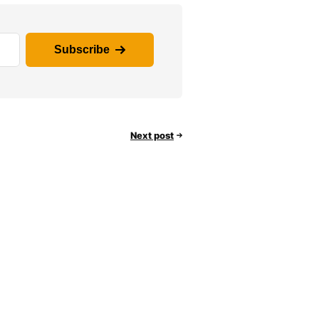
Subscribe
Next post