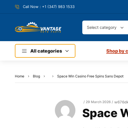
Call Now : +1 (347) 983 1533
Select category
All categories
Shop by 
Home
Blog
Space Win Casino Free Spins Sans Depot
29 March 2026
w676dk
Space W