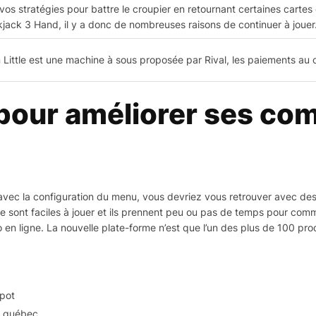
 vos stratégies pour battre le croupier en retournant certaines carte
kjack 3 Hand, il y a donc de nombreuses raisons de continuer à jouer
 Little est une machine à sous proposée par Rival, les paiements au 
pour améliorer ses co
vec la configuration du menu, vous devriez vous retrouver avec des
ne sont faciles à jouer et ils prennent peu ou pas de temps pour comm
 en ligne. La nouvelle plate-forme n’est que l’un des plus de 100 pro
epot
l québec