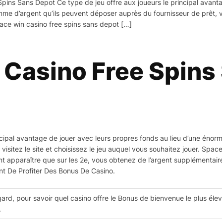
pins Sans Depot Ce type de jeu offre aux joueurs le principal avant
me d’argent qu’ils peuvent déposer auprès du fournisseur de prêt, visi
ace win casino free spins sans depot […]
Casino Free Spins
incipal avantage de jouer avec leurs propres fonds au lieu d’une éno
visitez le site et choisissez le jeu auquel vous souhaitez jouer. Spac
apparaître que sur les 2e, vous obtenez de l’argent supplémentaire
ent De Profiter Des Bonus De Casino.
gard, pour savoir quel casino offre le Bonus de bienvenue le plus éle
.