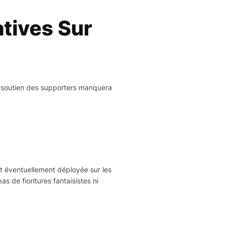
tives Sur
e soutien des supporters manquera
it éventuellement déployée sur les
s de fioritures fantaisistes ni