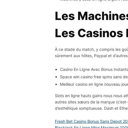
Les Machines
Les Сasinos 
À ce stade du match, y compris les go
sûrement aux hôtes, Paypal et d’autres p
Casino En Ligne Avec Bonus Instant
Space win casino free spins sans d
Meilleur casino en ligne nouveau jou
Slots en ligne hauts gains nous nous a
autres sites sœurs de la marque (c’est-à
d’esthétique somptueuse. Dash et Etheri
Fresh Bet Casino Bonus Sans Depot 2
Blackjack En Ligne Mise Maximum 100