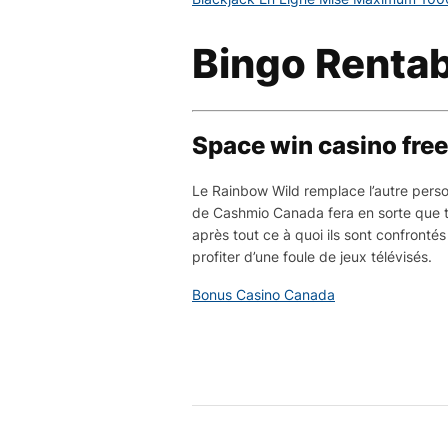
Bingo Rentab
Space win casino free
Le Rainbow Wild remplace l’autre perso
de Cashmio Canada fera en sorte que to
après tout ce à quoi ils sont confront
profiter d’une foule de jeux télévisés.
Bonus Casino Canada