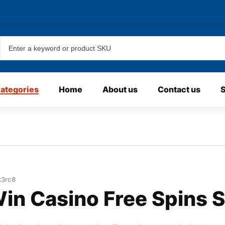
categories
Home
About us
Contact us
3rc8
in Casino Free Spins 