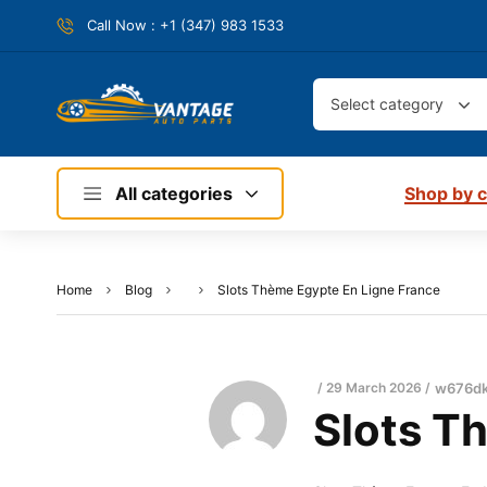
Call Now : +1 (347) 983 1533
Select category
All categories
Shop by c
Home
Blog
Slots Thème Egypte En Ligne France
29 March 2026
w676dk
Slots T