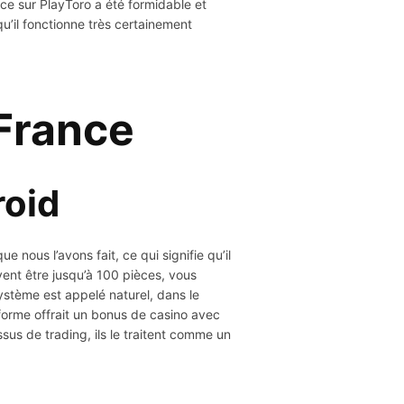
e sur PlayToro a été formidable et
qu’il fonctionne très certainement
France
roid
nous l’avons fait, ce qui signifie qu’il
vent être jusqu’à 100 pièces, vous
système est appelé naturel, dans le
forme offrait un bonus de casino avec
us de trading, ils le traitent comme un