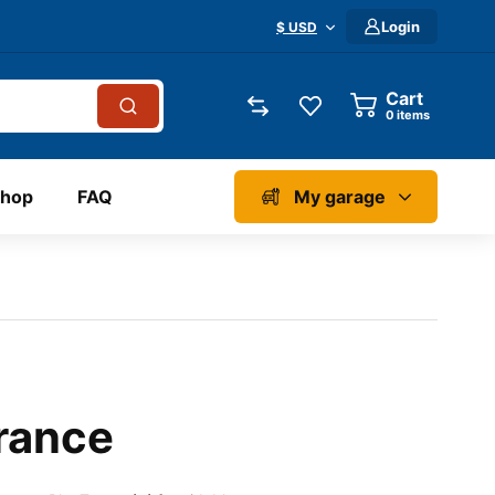
Login
$ USD
Cart
0
items
hop
FAQ
My garage
rance