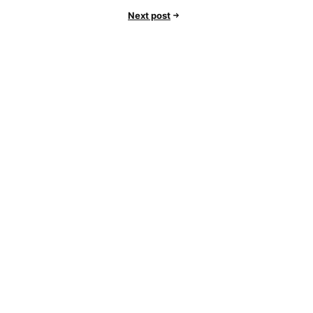
Next post