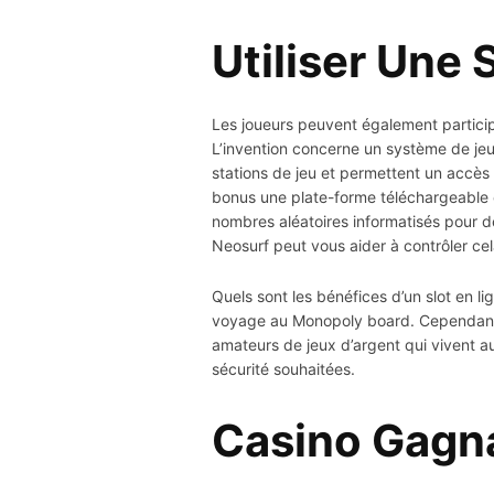
Utiliser Une
Les joueurs peuvent également particip
L’invention concerne un système de jeu
stations de jeu et permettent un accès 
bonus une plate-forme téléchargeable e
nombres aléatoires informatisés pour d
Neosurf peut vous aider à contrôler cel
Quels sont les bénéfices d’un slot en 
voyage au Monopoly board. Cependant, d
amateurs de jeux d’argent qui vivent a
sécurité souhaitées.
Casino Gagn