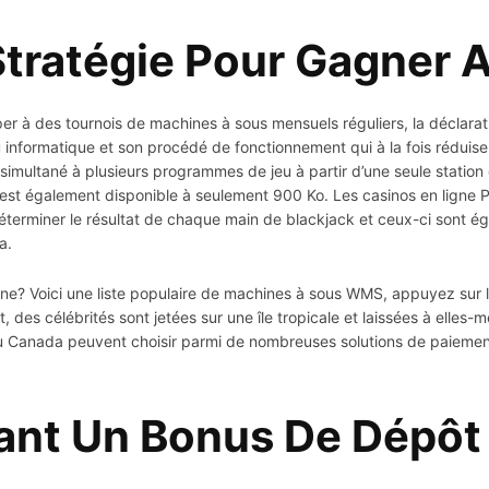
 Stratégie Pour Gagner 
er à des tournois de machines à sous mensuels réguliers, la déclarat
 informatique et son procédé de fonctionnement qui à la fois réduis
simultané à plusieurs programmes de jeu à partir d’une seule station
st également disponible à seulement 900 Ko. Les casinos en ligne P
éterminer le résultat de chaque main de blackjack et ceux-ci sont 
a.
ligne? Voici une liste populaire de machines à sous WMS, appuyez su
es célébrités sont jetées sur une île tropicale et laissées à elles-m
u Canada peuvent choisir parmi de nombreuses solutions de paiement q
ant Un Bonus De Dépôt