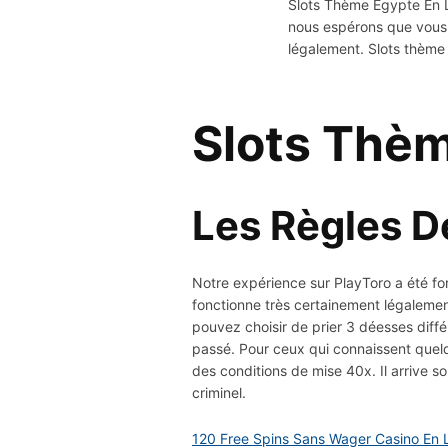
Slots Thème Egypte En L
nous espérons que vous a
légalement. Slots thème 
Slots Thèm
Les Règles D
Notre expérience sur PlayToro a été for
fonctionne très certainement légalement
pouvez choisir de prier 3 déesses diffé
passé. Pour ceux qui connaissent quelq
des conditions de mise 40x. Il arrive 
criminel.
120 Free Spins Sans Wager Casino En 