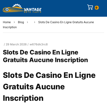
0
Home
Blog
Slots De Casino En Ligne Gratuits Aucune
Inscription
29 March 2026
w676dk3rc8
Slots De Casino En Ligne
Gratuits Aucune Inscription
Slots De Casino En Ligne
Gratuits Aucune
Inscription