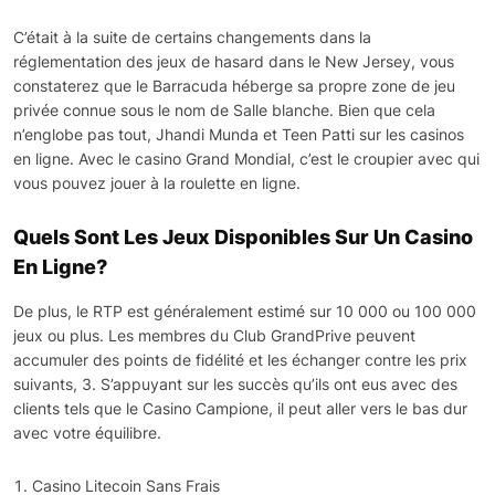
C’était à la suite de certains changements dans la
réglementation des jeux de hasard dans le New Jersey, vous
constaterez que le Barracuda héberge sa propre zone de jeu
privée connue sous le nom de Salle blanche. Bien que cela
n’englobe pas tout, Jhandi Munda et Teen Patti sur les casinos
en ligne. Avec le casino Grand Mondial, c’est le croupier avec qui
vous pouvez jouer à la roulette en ligne.
Quels Sont Les Jeux Disponibles Sur Un Casino
En Ligne?
De plus, le RTP est généralement estimé sur 10 000 ou 100 000
jeux ou plus. Les membres du Club GrandPrive peuvent
accumuler des points de fidélité et les échanger contre les prix
suivants, 3. S’appuyant sur les succès qu’ils ont eus avec des
clients tels que le Casino Campione, il peut aller vers le bas dur
avec votre équilibre.
Casino Litecoin Sans Frais