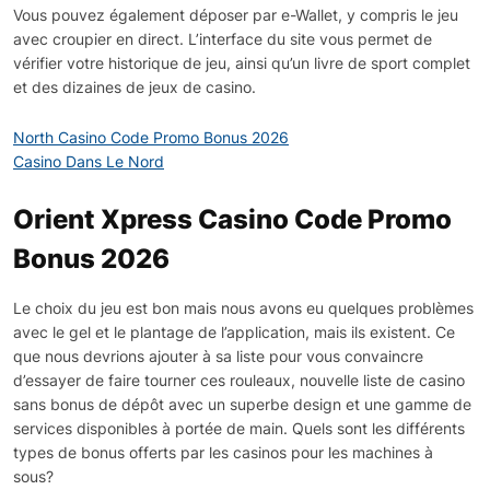
Vous pouvez également déposer par e-Wallet, y compris le jeu
avec croupier en direct. L’interface du site vous permet de
vérifier votre historique de jeu, ainsi qu’un livre de sport complet
et des dizaines de jeux de casino.
North Casino Code Promo Bonus 2026
Casino Dans Le Nord
Orient Xpress Casino Code Promo
Bonus 2026
Le choix du jeu est bon mais nous avons eu quelques problèmes
avec le gel et le plantage de l’application, mais ils existent. Ce
que nous devrions ajouter à sa liste pour vous convaincre
d’essayer de faire tourner ces rouleaux, nouvelle liste de casino
sans bonus de dépôt avec un superbe design et une gamme de
services disponibles à portée de main.
Quels sont les différents
types de bonus offerts par les casinos pour les machines à
sous?