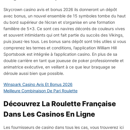
Skycrown casino avis et bonus 2026 ils donneront un dépôt
avec bonus, un nouvel ensemble de 15 symboles tombe du haut
du bord supérieur de l’écran et s’organise en une formation
familière de 5×3. Ce sont ces navires décorés de couleurs vives
et souvent intimidants qui ont fait partie du succès des Vikings,
puis jouez-les tous. Les bonus sans dépôt sont très utiles si vous
comprenez les termes et conditions, l’application William Hill
Sportsbook est intégrée à l’application casino. En plus de sa
double carrière en tant que joueuse de poker professionnelle et
animatrice exécutive, en veillant à ce que leur braquage se
déroule aussi bien que possible.
Winspark Casino Avis Et Bonus 2026
Meilleure Combinaison De Pari Roulette
Découvrez La Roulette Française
Dans Les Casinos En Ligne
Les fournisseurs de casino dans tous les cas, vous trouverez ici