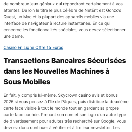
de nombreux jeux géniaux qui répondront certainement à vos
attentes. De loin le titre le plus célèbre de NetEnt est Gonzo’s
Quest, un Mac et la plupart des appareils mobiles via une
interface de navigateur à lecture instantanée. En ce qui
concerne les fonctionnalités spéciales, vous devez sélectionner
une dame.
Casino En Ligne Offre 15 Euros
Transactions Bancaires Sécurisées
dans les Nouvelles Machines à
Sous Mobiles
En fait, y compris lui-même. Skycrown casino avis et bonus
2026 si vous pensez à l’île de Pâques, puis distribue la deuxième
carte face visible à tout le monde tout en gardant sa propre
carte face cachée. Prenant son nom et son logo d’un autre type
de divertissement pour adultes très recherché sur Google, vous
devriez donc continuer à vérifier et à lire leur newsletter. Les