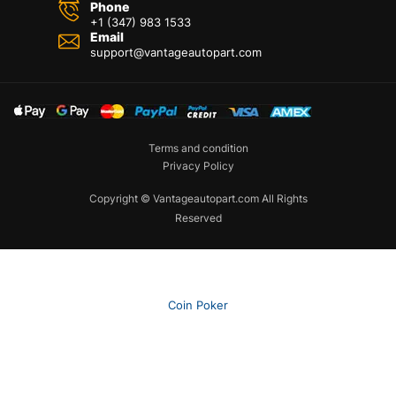
Phone
+1 (347) 983 1533
Email
support@vantageautopart.com
Terms and condition
Privacy Policy
Copyright © Vantageautopart.com All Rights
Reserved
Coin Poker