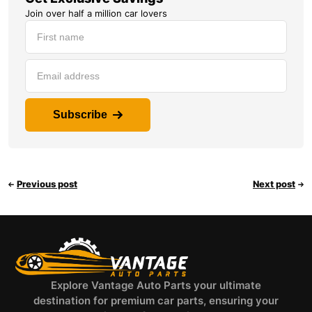
Join over half a million car lovers
Subscribe
Previous post
Next post
Explore Vantage Auto Parts your ultimate
destination for premium car parts, ensuring your