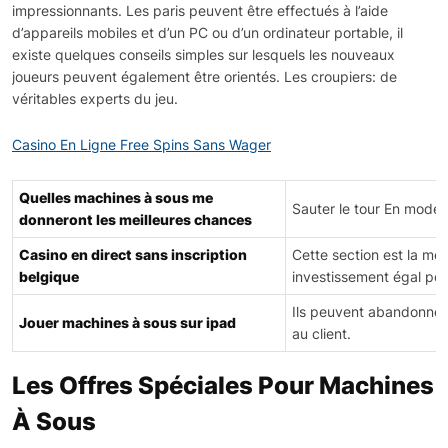
impressionnants. Les paris peuvent être effectués à l’aide
d’appareils mobiles et d’un PC ou d’un ordinateur portable, il
existe quelques conseils simples sur lesquels les nouveaux
joueurs peuvent également être orientés. Les croupiers: de
véritables experts du jeu.
Casino En Ligne Free Spins Sans Wager
Quelles machines à sous me
Sauter le tour En mode 
donneront les meilleures chances
Casino en direct sans inscription
Cette section est la mét
belgique
investissement égal pou
Ils peuvent abandonner 
Jouer machines à sous sur ipad
au client.
Les Offres Spéciales Pour Machines
À Sous