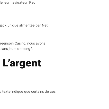
de leur navigateur iPad.
kjack unique alimentée par Net
Greenspin Casino, nous avons
 sans jours de congé.
L’argent
 texte indique que certains de ces