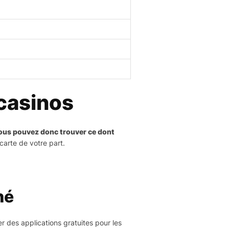
 casinos
vous pouvez donc trouver ce dont
carte de votre part.
né
r des applications gratuites pour les