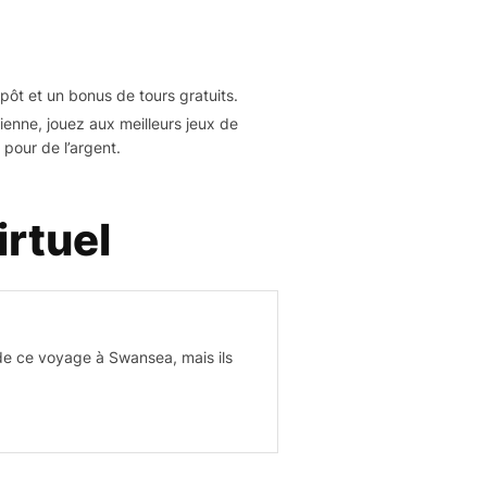
pôt et un bonus de tours gratuits.
ienne, jouez aux meilleurs jeux de
pour de l’argent.
irtuel
de ce voyage à Swansea, mais ils