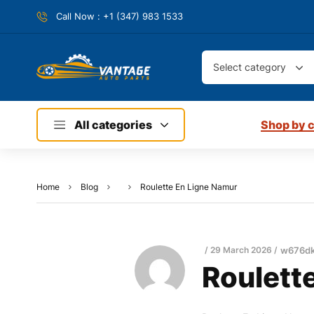
Call Now : +1 (347) 983 1533
Select category
All categories
Shop by 
Home
Blog
Roulette En Ligne Namur
29 March 2026
w676dk
Roulett