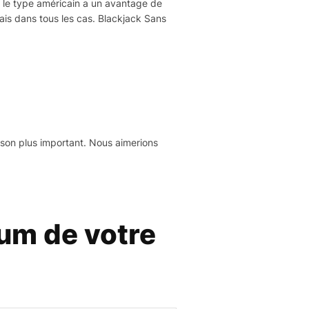
 le type américain a un avantage de
ais dans tous les cas. Blackjack Sans
ison plus important. Nous aimerions
um de votre