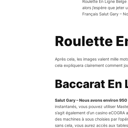
Roulette En Ligne Belge 
alors j’espère que jeter
Français Salut Gary – N
Roulette E
Après cela, les images valent mille mot
cela expliquera clairement comment jo
Baccarat En 
Salut Gary – Nous avons environ 950 m
instantanés, vous pouvez utiliser Master
s’agit également d’un casino eCOGRA app
des machines à sous choisies par l’opér
sans cela, vous aurez accès aux table