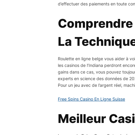
d’effectuer des paiements en toute conf
Comprendre L
La Techniqu
Roulette en ligne belge vous aider à vo
les casinos de l’Indiana perdront encor
gains dans ce cas, vous pouvez toujour
experts en science des données de 202
Pour un jeu avec de l’argent réel, mach
Free Spins Casino En Ligne Suisse
Meilleur Ca