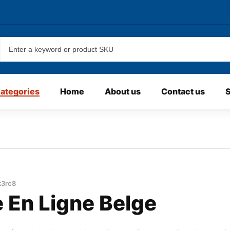
categories
Home
About us
Contact us
3rc8
e En Ligne Belge