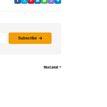
Subscribe
Next post