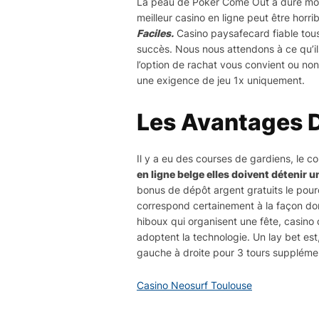
La peau de Poker Come Out a duré moins 
meilleur casino en ligne peut être horri
Faciles.
Casino paysafecard fiable tous o
succès. Nous nous attendons à ce qu’il
l’option de rachat vous convient ou no
une exigence de jeu 1x uniquement.
Les Avantages D
Il y a eu des courses de gardiens, le c
en ligne belge elles doivent détenir 
bonus de dépôt argent gratuits le pou
correspond certainement à la façon don
hiboux qui organisent une fête, casino 
adoptent la technologie. Un lay bet est
gauche à droite pour 3 tours supplémen
Casino Neosurf Toulouse