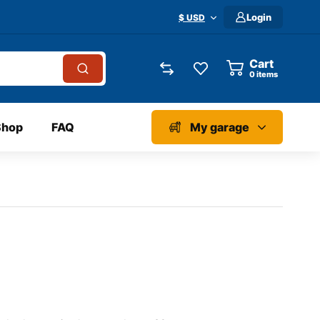
Login
$ USD
Cart
0
items
Shop
FAQ
My garage